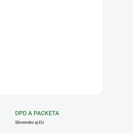
Pridať do košíka
pomôckou pre všetkých lovcov, ktorí obľubujú lov
a tomuto modelu si môžete vychutnávať merania
 to s presnosťou ± 1 m
. Disponuje
6 - násobným
atibilný
s operačným systémom iOS a
blet...). Zariadenie je plne vodotesné a pripravené
dmienky lovu.
OPÝTAŤ SA
STRÁŽIŤ
DPD A PACKETA
Slovensko aj EU