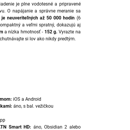
ariadenie je plne vodotesné a pripravené
ovu. O napájanie a správne meranie sa
ť je neuveriteľných až 50 000 hodín
(6
kompaktný a veľmi spratný, dokazujú aj
mm
a nízka hmotnosť -
152 g.
Vyrazte na
hutnávajte si lov ako nikdy predtým.
témom:
iOS a Android
ikami:
áno, s bal. vežičkou
App
ATN
Smart HD:
áno, Obsidian 2 alebo