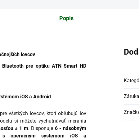
Popis
Dod
očnejších lovcov
a Bluetooth pre optiku ATN Smart HD
Kategó
Záruk
ystémom iOS a Android
Značk
re všetkých lovcov, ktorí obľubujú lov
modelu si môžete vychutnávať merania
nosťou ± 1 m
. Disponuje
6 - násobným
s operačným systémom iOS a