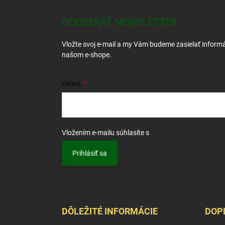
p
ä
ODOBERAŤ NEWSLETTER
t
i
Vložte svoj e-mail a my Vám budeme zasielať inform
e
našom e-shope.
EMAIL
Vložením e-mailu súhlasíte s
podmienkami ochrany 
Prihlásiť sa
DÔLEŽITÉ INFORMÁCIE
DOP