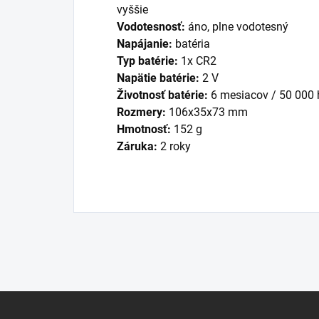
vyššie
Vodotesnosť:
áno, plne vodotesný
Napájanie:
batéria
Typ batérie:
1x CR2
Napätie batérie:
2 V
Životnosť batérie:
6 mesiacov / 50 000
Rozmery:
106x35x73 mm
Hmotnosť:
152 g
Záruka:
2 roky
Z
á