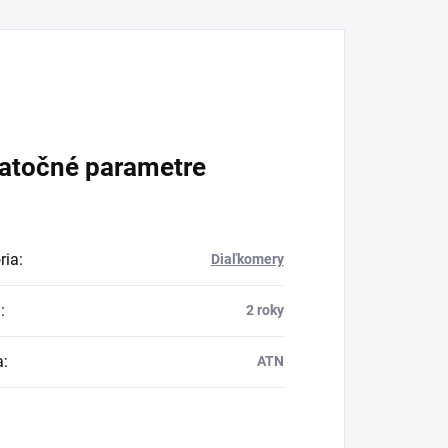
atočné parametre
ria
:
Diaľkomery
a
:
2 roky
a
:
ATN