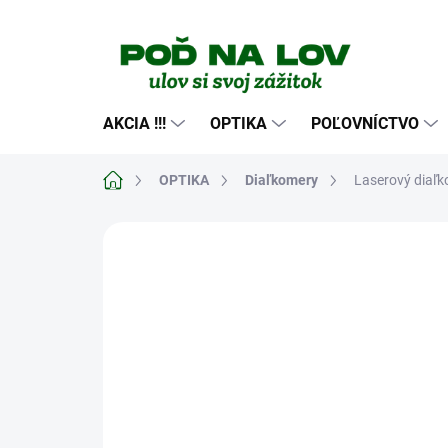
Prejsť
na
obsah
AKCIA !!!
OPTIKA
POĽOVNÍCTVO
Domov
OPTIKA
Diaľkomery
Laserový diaľ
Neohodnotené
Podrobnosti hodn