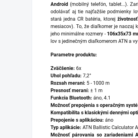
Android
(mobilný telefón, tablet...). Z
odolávať aj tie najťažšie podmienky l
stará jedna CR batéria, ktorej
životnos
mesiacov). To, že diaľkomer je naozaj 
jeho minimálne rozmery -
106x35x73 
lov s jedinečným diaľkomerom ATN a vyc
Parametre produktu:
Zväčšenie:
6x
Uhol pohľadu:
7,2°
Rozsah meraní:
5 - 1000 m
Presnosť meraní:
± 1 m
Funkcia Bluetooth:
áno, 4.1
Možnosť prepojenia s operačným sys
Kompatibilita s klasickými dennými opt
Prepojenie s aplikáciou:
áno
Typ aplikácie:
ATN Ballistic Calculator 
Možnosť párovania so zariadeniami 