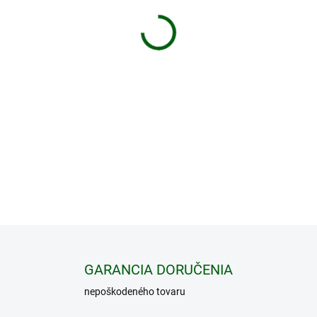
−
+
Diaľkomer je veľmi skvelou 
na dlhé vzdialenosti. Vďak
vzdialeností
až do 1000 m a
zväčšením.
Je plne komp
Android
(mobilný telefón, ta
odolávať aj tie najťažšie po
DETAILNÉ INFORMÁCIE
GARANCIA DORUČENIA
nepoškodeného tovaru