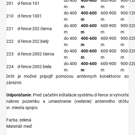
do 400
400-600
600-900
900-12
201
d-fence 101
m
m
m
m
do 400
400-600
600-900
900-12
210
d-fence 1001
m
m
m
m
do 400
400-600
600-900
900-22
221
d-fence 202 čierna
m
m
m
m
do 400
400-600
600-900
900-22
222
d-fence 202 biely
m
m
m
m
do 400
400-600
600-900
900-22
223
d-fence 2002 čierna
m
m
m
m
do 400
400-600
600-900
900-22
224
d-fence 2002 biela
m
m
m
m
Drôt je možné pripojiť pomocou
anténnych konektorov
so
zárezmi.
Odporúčanie
:
Pred začatím inštalácie systému d-fence si vytvorte
nákres pozemku a umiestnenie (vedenie) antenného drôtu
vr.
miesta spojov.
Farba: zelená
Materiál: meď