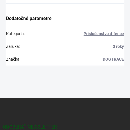
Dodatočné parametre
Kategória
:
Príslušenstvo d-fence
Záruka
:
3 roky
Značka
:
DOGTRACE
Z
á
p
ä
t
ODOBERAŤ NEWSLETTER