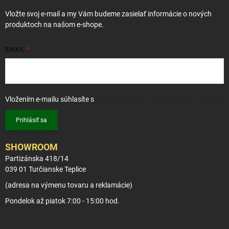
i
Vložte svoj e-mail a my Vám budeme zasielať informácie o nových
e
produktoch na našom e-shope.
EMAIL
Vložením e-mailu súhlasíte s
podmienkami ochrany osobných údajov
Prihlásiť sa
SHOWROOM
Partizánska 418/14
039 01 Turčianske Teplice
(adresa na výmenu tovaru a reklamácie)
Pondelok až piatok 7:00 - 15:00 hod.