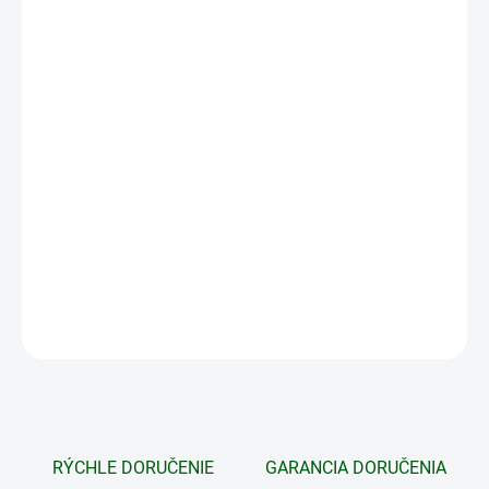
cena:
PRIEREZ DRÔTU
MÔŽEME DORUČIŤ DO:
ZVOĽTE VARIANT
MOŽNOSTI DORUČENIA
−
+
Pridať do košíka
Izolovaný anténny drôt s dĺžkou 100 m.
DETAILNÉ INFORMÁCIE
OPÝTAŤ SA
STRÁŽIŤ
RÝCHLE DORUČENIE
GARANCIA DORUČENIA