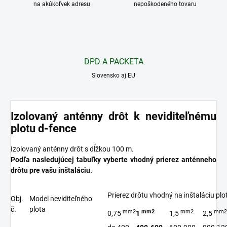
na akúkoľvek adresu
nepoškodeného tovaru
DPD A PACKETA
Slovensko aj EU
Izolovaný anténny drôt k neviditeľnému
plotu d-fence
Izolovaný anténny drôt s dĺžkou 100 m.
Podľa nasledujúcej tabuľky vyberte vhodný prierez anténneho
drôtu pre vašu inštaláciu.
Prierez drôtu vhodný na inštaláciu plo
Obj.
Model neviditeľného
č.
plota
mm2
mm2
mm2
mm2
0,75
1
1,5
2,5