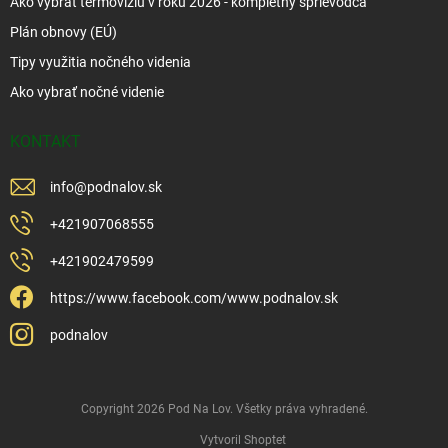
Ako vybrať termovíziu v roku 2026 - kompletný sprievodca
Plán obnovy (EÚ)
Tipy využitia nočného videnia
Ako vybrať nočné videnie
KONTAKT
info
@
podnalov.sk
+421907068555
+421902479599
https://www.facebook.com/www.podnalov.sk
podnalov
Copyright 2026
Pod Na Lov
. Všetky práva vyhradené.
Vytvoril Shoptet