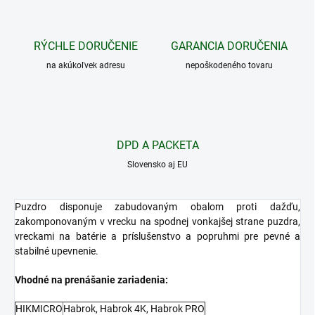
RÝCHLE DORUČENIE
GARANCIA DORUČENIA
na akúkoľvek adresu
nepoškodeného tovaru
DPD A PACKETA
Slovensko aj EU
Puzdro disponuje zabudovaným obalom proti dažďu,
zakomponovaným v vrecku na spodnej vonkajšej strane puzdra,
vreckami na batérie a príslušenstvo a popruhmi pre pevné a
stabilné upevnenie.
Vhodné na prenášanie zariadenia:
HIKMICRO
Habrok, Habrok 4K, Habrok PRO