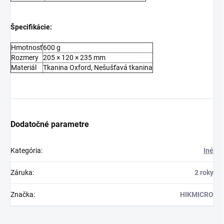
Špecifikácie:
Hmotnosť
600 g
Rozmery
205 × 120 × 235 mm
Materiál
Tkanina Oxford, Nešušťavá tkanina
Dodatočné parametre
Kategória
:
Iné
Záruka
:
2 roky
Značka
:
HIKMICRO