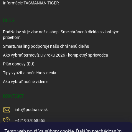
Informácie TASMANIAN TIGER
BLOG
PodNalov.sk je viac než e-shop. Sme chránená dielňa s vlastným
príbehom.
SmartEmailing podporuje našu chránenú dielňu
Ako vybrať termovíziu v roku 2026 - kompletný sprievodca
Plán obnovy (EÚ)
Tipy využitia nočného videnia
Ako vybrať nočné videnie
KONTAKT
info
@
podnalov.sk
+421907068555
Tento web používa súbory cookie. Ďalším prechádzaním
+421902479599