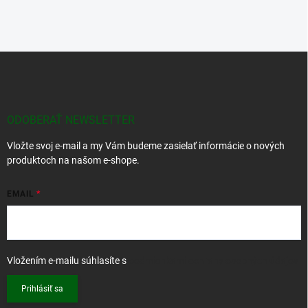
Z
á
p
ä
t
ODOBERAŤ NEWSLETTER
i
Vložte svoj e-mail a my Vám budeme zasielať informácie o nových
e
produktoch na našom e-shope.
EMAIL
Vložením e-mailu súhlasíte s
podmienkami ochrany osobných údajov
Prihlásiť sa