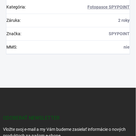
Kategória
:
Fotopasce SPYPOINT
Záruka
:
2 roky
Značka
:
SPYPOINT
MMS
:
nie
Z
á
p
ä
t
ODOBERAŤ NEWSLETTER
i
Vložte svoj e-mail a my Vám budeme zasielať informácie o nových
e
produktoch na našom e-shope.