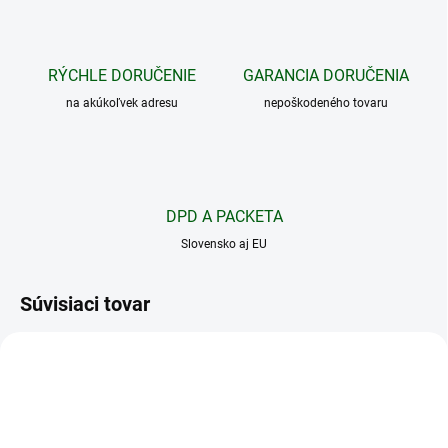
RÝCHLE DORUČENIE
GARANCIA DORUČENIA
na akúkoľvek adresu
nepoškodeného tovaru
DPD A PACKETA
Slovensko aj EU
Súvisiaci tovar
690638
PYTHON LOCK 5MM