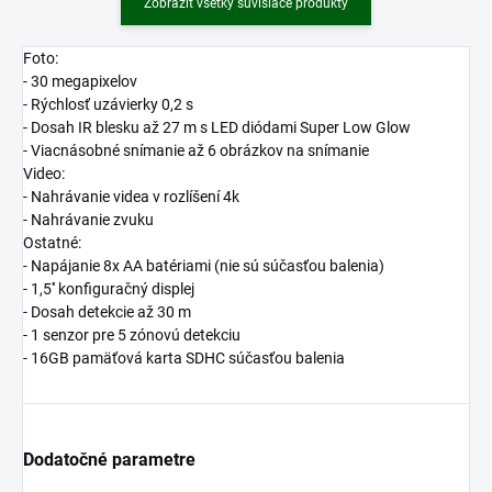
Zobraziť všetky súvisiace produkty
Foto:
- 30 megapixelov
- Rýchlosť uzávierky 0,2 s
- Dosah IR blesku až 27 m s LED diódami Super Low Glow
- Viacnásobné snímanie až 6 obrázkov na snímanie
Video:
- Nahrávanie videa v rozlíšení 4k
- Nahrávanie zvuku
Ostatné:
- Napájanie 8x AA batériami (nie sú súčasťou balenia)
- 1,5'' konfiguračný displej
- Dosah detekcie až 30 m
- 1 senzor pre 5 zónovú detekciu
- 16GB pamäťová karta SDHC súčasťou balenia
Dodatočné parametre