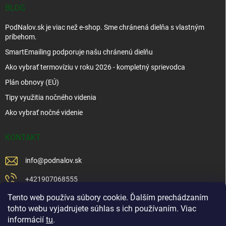
BLOG
PodNalov.sk je viac než e-shop. Sme chránená dielňa s vlastným
príbehom.
SmartEmailing podporuje našu chránenú dielňu
Ako vybrať termovíziu v roku 2026 - kompletný sprievodca
Plán obnovy (EÚ)
Tipy využitia nočného videnia
Ako vybrať nočné videnie
KONTAKT
info
@
podnalov.sk
+421907068555
Tento web používa súbory cookie. Ďalším prechádzaním
+421902479599
tohto webu vyjadrujete súhlas s ich používaním. Viac
https://www.facebook.com/www.podnalov.sk
informácií
tu
.