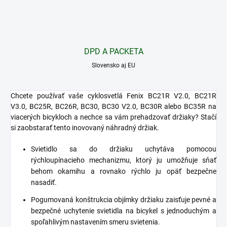
DPD A PACKETA
Slovensko aj EU
Chcete používať vaše cyklosvetlá Fenix BC21R V2.0,
BC21R
V3.0,
BC25R,
BC26R, BC30,
BC30 V2.0,
BC30R
alebo BC35R na
viacerých bicykloch a nechce sa vám prehadzovať držiaky? Stačí
si zaobstarať tento inovovaný náhradný držiak.
Svietidlo sa do držiaku uchytáva pomocou
rýchloupínacieho mechanizmu, ktorý ju umožňuje sňať
behom okamihu a rovnako rýchlo ju opäť bezpečne
nasadiť.
Pogumovaná konštrukcia objímky držiaku zaisťuje pevné a
bezpečné uchytenie svietidla na bicykel s jednoduchým a
spoľahlivým nastavením smeru svietenia.