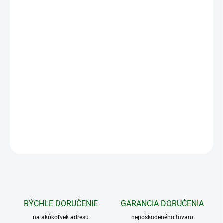
MOŽNOSTI
DORUČENIA
−
+
Pridať do košíka
Chcete používať vaše cyklosvetlá Fenix BC21R V2.0,
BC21R
V3.0,
BC25R,
BC26R, BC30,
BC30 V2.0,
BC30R
alebo BC35R na
viacerých bicykloch a nechce sa vám prehadzovať držiaky? Stačí
si zaobstarať tento inovovaný náhradný držiak.
DETAILNÉ INFORMÁCIE
OPÝTAŤ SA
STRÁŽIŤ
RÝCHLE DORUČENIE
GARANCIA DORUČENIA
na akúkoľvek adresu
nepoškodeného tovaru