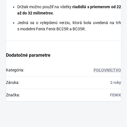
Držiak možno použiť na všetky
riadidlá s priemerom od 22
až do 32 milimetrov.
Jedná sa o vylepšenú verziu, ktorá bola uvedená na trh
s modelmi Fenix Fenix
BC25R
a BC35R.
Dodatočné parametre
Kategória
:
POĽOVNÍCTVO
Záruka
:
2 roky
Značka
:
FENIX