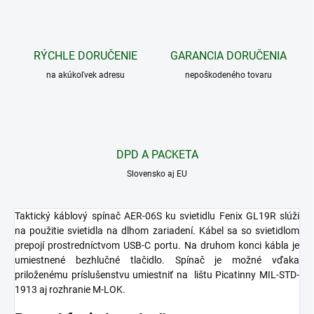
RÝCHLE DORUČENIE
GARANCIA DORUČENIA
na akúkoľvek adresu
nepoškodeného tovaru
DPD A PACKETA
Slovensko aj EU
Taktický káblový spínač AER-06S ku svietidlu
Fenix GL19R
slúži
na použitie svietidla na dlhom zariadení. Kábel sa so svietidlom
prepojí prostredníctvom USB-C portu. Na druhom konci kábla je
umiestnené bezhlučné tlačidlo. Spínač je možné vďaka
priloženému príslušenstvu umiestniť na lištu Picatinny MIL-STD-
1913 aj rozhranie M-LOK.