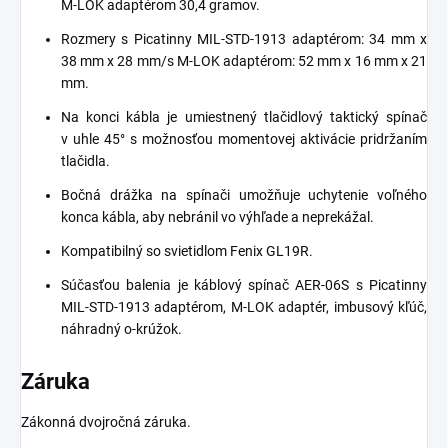
M-LOK adaptérom 30,4 gramov.
Rozmery s Picatinny MIL-STD-1913 adaptérom: 34 mm x
38 mm x 28 mm/s M-LOK adaptérom: 52 mm x 16 mm x 21
mm.
Na konci kábla je umiestnený tlačidlový taktický spínač
v uhle 45° s možnosťou momentovej aktivácie pridržaním
tlačidla.
Bočná drážka na spínači umožňuje uchytenie voľného
konca kábla, aby nebránil vo výhľade a neprekážal.
Kompatibilný so svietidlom
Fenix GL19R.
Súčasťou balenia je káblový spínač AER-06S s Picatinny
MIL-STD-1913 adaptérom, M-LOK adaptér, imbusový kľúč,
náhradný o-krúžok.
Záruka
Zákonná dvojročná záruka.