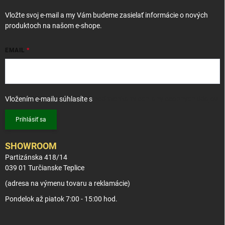
i
Vložte svoj e-mail a my Vám budeme zasielať informácie o nových
e
produktoch na našom e-shope.
EMAIL
Vložením e-mailu súhlasíte s
podmienkami ochrany osobných údajov
Prihlásiť sa
SHOWROOM
Partizánska 418/14
039 01 Turčianske Teplice
(adresa na výmenu tovaru a reklamácie)
Pondelok až piatok 7:00 - 15:00 hod.