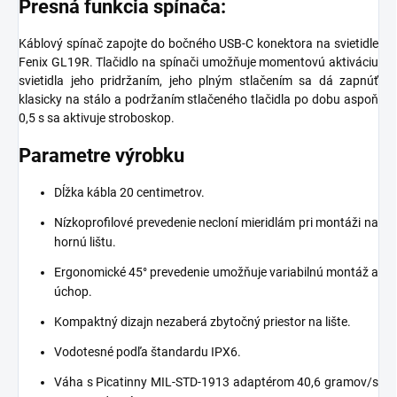
Presná funkcia spínača:
Káblový spínač zapojte do bočného USB-C konektora na svietidle
Fenix GL19R. Tlačidlo na spínači umožňuje momentovú aktiváciu
svietidla jeho pridržaním, jeho plným stlačením sa dá zapnúť
klasicky na stálo a podržaním stlačeného tlačidla po dobu aspoň
0,5 s sa aktivuje stroboskop.
Parametre výrobku
Dĺžka kábla 20 centimetrov.
Nízkoprofilové prevedenie necloní mieridlám pri montáži na
hornú lištu.
Ergonomické 45° prevedenie umožňuje variabilnú montáž a
úchop.
Kompaktný dizajn nezaberá zbytočný priestor na lište.
Vodotesné podľa štandardu IPX6.
Váha s Picatinny MIL-STD-1913 adaptérom 40,6 gramov/s