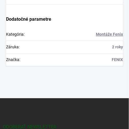
Dodatočné parametre
Kategória
:
Montáže Fenix
Záruka
:
2 roky
Značka
:
FENIX
Z
á
p
ä
t
ODOBERAŤ NEWSLETTER