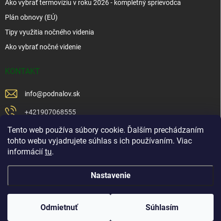
Ako vybrať termovíziu v roku 2026 - kompletný sprievodca
Plán obnovy (EÚ)
Tipy využitia nočného videnia
Ako vybrať nočné videnie
KONTAKT
info
@
podnalov.sk
+421907068555
Tento web používa súbory cookie. Ďalším prechádzaním
+421902479599
tohto webu vyjadrujete súhlas s ich používaním. Viac
https://www.facebook.com/www.podnalov.sk
informácií
tu
.
podnalov
Nastavenie
Copyright 2026
Pod Na Lov
. Všetky práva vyhradené.
Odmietnuť
Súhlasím
Vytvoril Shoptet