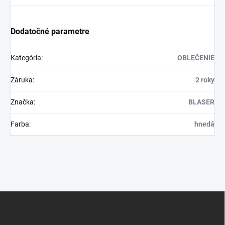
Dodatočné parametre
Kategória
:
OBLEČENIE
Záruka
:
2 roky
Značka
:
BLASER
Farba
:
hnedá
Z
á
p