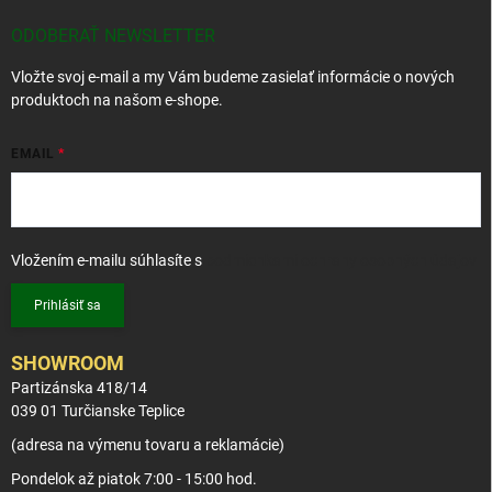
ä
t
ODOBERAŤ NEWSLETTER
i
Vložte svoj e-mail a my Vám budeme zasielať informácie o nových
e
produktoch na našom e-shope.
EMAIL
Vložením e-mailu súhlasíte s
podmienkami ochrany osobných údajov
Prihlásiť sa
SHOWROOM
Partizánska 418/14
039 01 Turčianske Teplice
(adresa na výmenu tovaru a reklamácie)
Pondelok až piatok 7:00 - 15:00 hod.