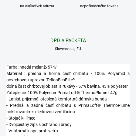
na akúkoľvek adresu
nepoškodeného tovaru
DPD A PACKETA
Slovensko aj EU
Farba: hnedá melanž/574/
Materiál : predná a horná časť chrbátu - 100% Polyamid s
povrchovou úpravou TeflonEcoElite™
dolná časť chrbtovej oblasti a rukávy - 57% bavlna, 43% polyester
Zateplenie: 100% Polyester PrimaLoft® ThermoPlume - 47g
- Ľahká, príjemná, oteplená komfortná dámska bunda
- Predná a zadná časť chrbátu s PrimaLoft® ThermoPlume
polstrovaním s dierkovou ventiláciou
- Stojačik- límec
- Dvojcestný zips s ochranou brady
- Vnútorná klopa proti vetru