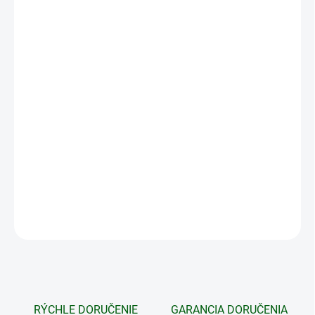
VEĽKOSŤ
MÔŽEME DORUČIŤ DO:
ZVOĽTE VARIANT
MOŽNOSTI DORUČENIA
−
+
Pridať do košíka
Ľahká, príjemná, oteplená komfortná dámska bunda.
DETAILNÉ INFORMÁCIE
OPÝTAŤ SA
STRÁŽIŤ
RÝCHLE DORUČENIE
GARANCIA DORUČENIA