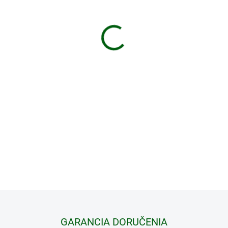
−
+
NL Pure 12x42 sú dobrou 
ďalekohľad na pozorovanie 
svojím 12-násobným zväč
produktovej sérii NL Pur
identifikovať vysoko kontr
Voliteľná opierka čela zaisť
obraz ostrý ako žiletka.
DETAILNÉ INFORMÁCIE
GARANCIA DORUČENIA