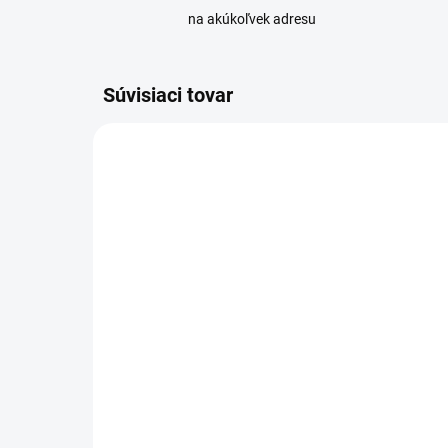
na akúkoľvek adresu
Súvisiaci tovar
NOVINKA
NL PURE
DO 5 DNÍ
Swarovski FRP opierka
čela NL Pure pre
ďalekohľad
159 €