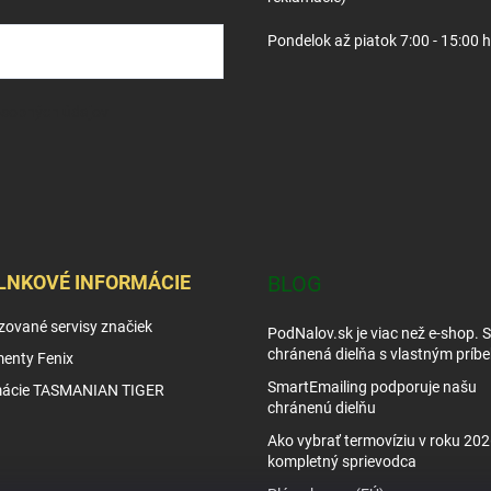
Pondelok až piatok 7:00 - 15:00 
osobných údajov
LNKOVÉ INFORMÁCIE
BLOG
zované servisy značiek
PodNalov.sk je viac než e-shop. 
chránená dielňa s vlastným príb
enty Fenix
SmartEmailing podporuje našu
mácie TASMANIAN TIGER
chránenú dielňu
Ako vybrať termovíziu v roku 202
kompletný sprievodca