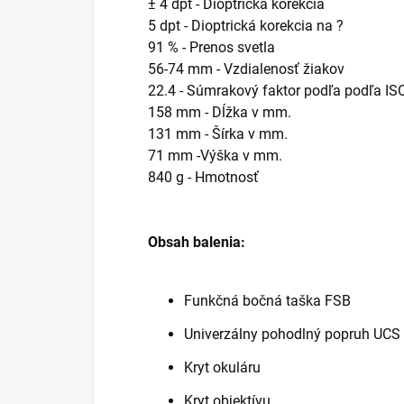
± 4 dpt -
Dioptrická korekcia
5 dpt -
Dioptrická korekcia na ?
91 % -
Prenos svetla
56-74 mm -
Vzdialenosť žiakov
22.4 -
Súmrakový faktor podľa
podľa IS
158 mm -
Dĺžka v mm.
131 mm -
Šírka v mm.
71 mm -
Výška v mm.
840 g -
Hmotnosť
Obsah balenia:
Funkčná bočná taška FSB
Univerzálny pohodlný popruh UCS
Kryt okuláru
Kryt objektívu