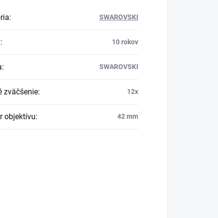
ria
:
SWAROVSKI
a
:
10 rokov
a
:
SWAROVSKI
é zväčšenie
:
12x
r objektívu
:
42 mm