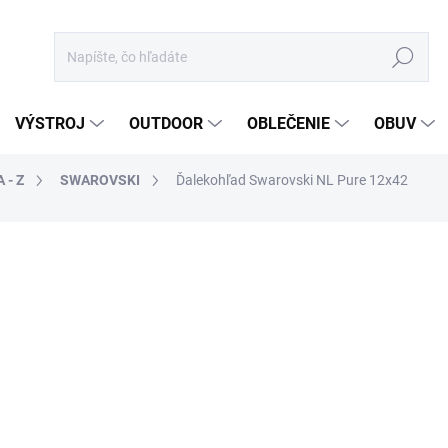
Hľadať
VÝSTROJ
OUTDOOR
OBLEČENIE
OBUV
 - Z
SWAROVSKI
Ďalekohľad Swarovski NL Pure 12x42
otenia
ZNAČKA:
SWAROVSKI
3 000 €
2 439,02 € bez DPH
Jednotková
DO 5 DNÍ
cena:
MÔŽEME DORUČIŤ DO:
14.8.2