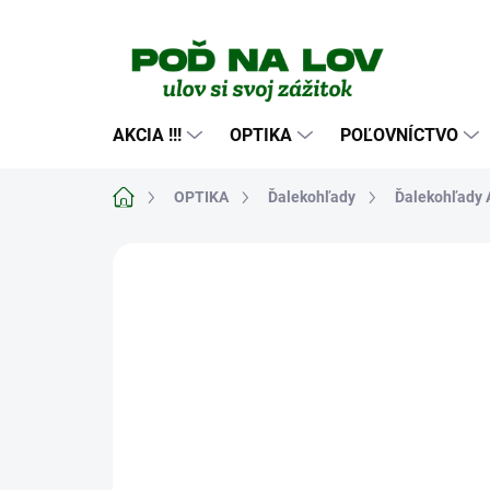
Prejsť
na
obsah
AKCIA !!!
OPTIKA
POĽOVNÍCTVO
Domov
OPTIKA
Ďalekohľady
Ďalekohľady A
Neohodnotené
Podrobnosti hodn
NOVINKA