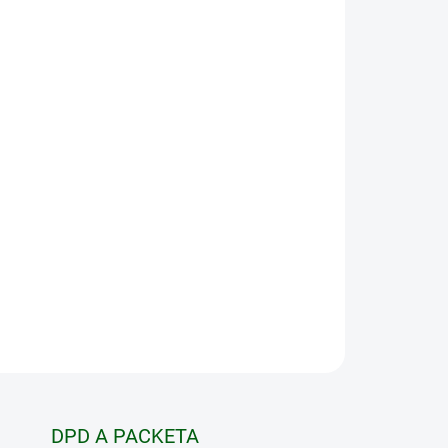
Pridať do košíka
voľbou pre každého, kto hľadá profesionálny
v otvorenej krajine alebo horskom teréne. So
šením má tento ďalekohľad najvyšší zoom v
e. Priemer šošovky objektívu 42 mm umožňuje
astné detaily aj pri rannom a večernom svetle.
uje dodatočné pohodlie pri dlhodobom používaní a
OPÝTAŤ SA
STRÁŽIŤ
DPD A PACKETA