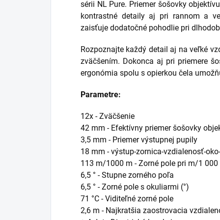
sérii NL Pure. Priemer šošovky objektí
kontrastné detaily aj pri rannom a ve
zaisťuje dodatočné pohodlie pri dlhodob
Rozpoznajte každý detail aj na veľké vzd
zväčšením.
Dokonca aj pri priemere š
ergonómia spolu s opierkou čela umožňu
Parametre:
12x -
Zväčšenie
42 mm -
Efektívny priemer šošovky obje
3,5 mm -
Priemer výstupnej pupily
18 mm -
výstup-zornica-vzdialenosť-oko
113 m/1000 m -
Zorné pole pri m/1 000
6,5 ° -
Stupne zorného poľa
6,5 ° -
Zorné pole s okuliarmi (°)
71 °C -
Viditeľné zorné pole
2,6 m -
Najkratšia zaostrovacia vzdialen