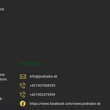
hod.
KONTAKT
Sme
info
@
podnalov.sk
ehom.
+421907068555
+421902479599
6 -
https://www.facebook.com/www.podnalov.sk