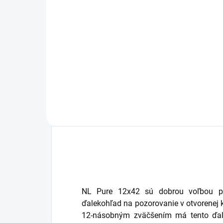
Do košíka
Opierka čela zaručuje hodiny
pohodlia pri pozorovaní - ideálne
pre maximálne
zväčšenie. Vhodné pre všetky
ďalekohľady NL Pure
NL Pure 12x42 sú dobrou voľbou pr
ďalekohľad na pozorovanie v otvorenej 
12-násobným zväčšením má tento ďal