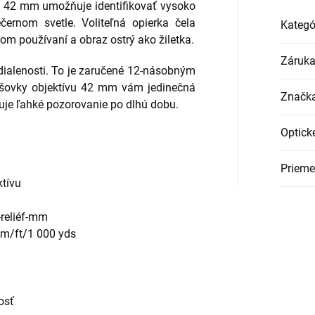
vu 42 mm umožňuje identifikovať vysoko
černom svetle. Voliteľná opierka čela
Kategó
om používaní a obraz ostrý ako žiletka.
Záruk
ialenosti.
To je zaručené 12-násobným
ošovky objektívu 42 mm vám jedinečná
Značk
je ľahké pozorovanie po dlhú dobu.
Optick
Prieme
ktívu
-reliéf-mm
 m/ft/1 000 yds
osť