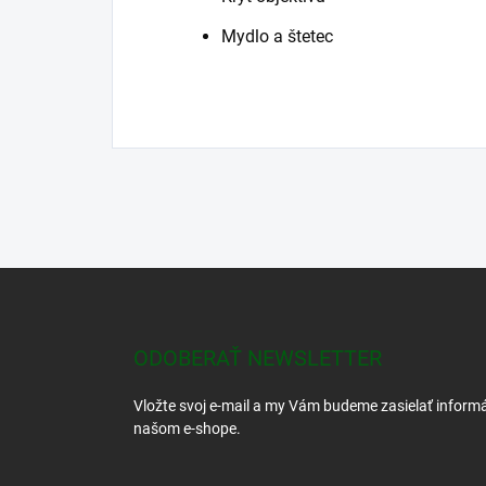
Mydlo a štetec
Z
á
p
ä
ODOBERAŤ NEWSLETTER
t
i
Vložte svoj e-mail a my Vám budeme zasielať inform
e
našom e-shope.