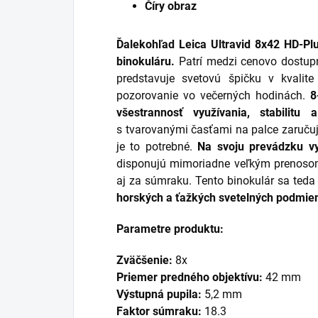
Číry obraz
Ďalekohľad Leica Ultravid 8x42 HD-Pl
binokuláru.
Patrí medzi cenovo dostupn
predstavuje svetovú špičku v kvalite
pozorovanie vo večerných hodinách.
8
všestrannosť využívania, stabilitu 
s tvarovanými časťami na palce zaručuj
je to potrebné.
Na svoju prevádzku vy
disponujú mimoriadne veľkým prenosom 
aj za súmraku. Tento binokulár sa teda
horských a ťažkých svetelných podmie
Parametre produktu:
Zväčšenie:
8x
Priemer predného objektívu:
42 mm
Výstupná pupila:
5,2 mm
Faktor súmraku:
18.3