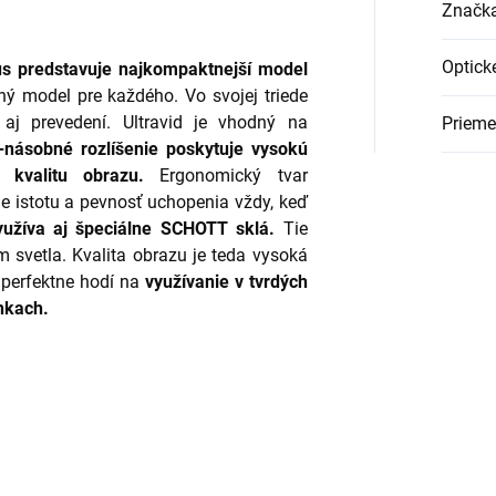
Značk
Optick
us predstavuje najkompaktnejší model
ý model pre každého. Vo svojej triede
 aj prevedení. Ultravid je vhodný na
Prieme
-násobné rozlíšenie poskytuje vysokú
a kvalitu obrazu.
Ergonomický tvar
e istotu a pevnosť uchopenia vždy, keď
užíva aj špeciálne SCHOTT sklá.
Tie
svetla. Kvalita obrazu je teda vysoká
 perfektne hodí na
využívanie v tvrdých
nkach.