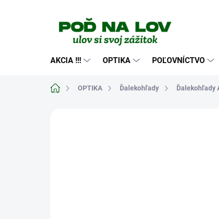
Prejsť
na
obsah
AKCIA !!!
OPTIKA
POĽOVNÍCTVO
Domov
OPTIKA
Ďalekohľady
Ďalekohľady A
Neohodnotené
Podrobnosti hodn