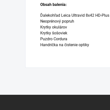
Obsah balenia:
Ďalekohľad Leica Ultravid 8x42 HD-Plus
Neoprénový popruh
Krytky okulárov
Krytky šošoviek
Puzdro Cordura
Handrička na čistenie optiky
Z
á
p