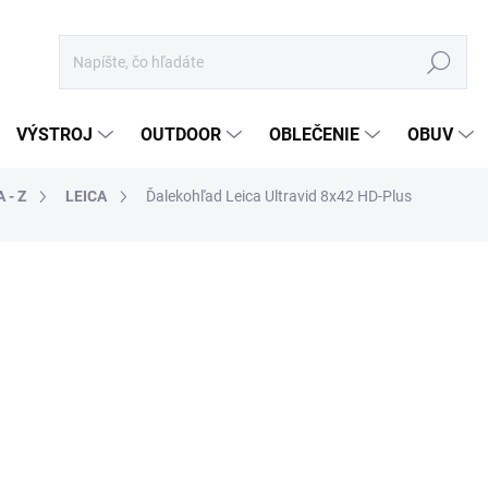
Hľadať
VÝSTROJ
OUTDOOR
OBLEČENIE
OBUV
 - Z
LEICA
Ďalekohľad Leica Ultravid 8x42 HD-Plus
otenia
ZNAČKA:
LEICA
2 398,75 €
1 950,20 € bez DPH
Jednotková
DO 5 DNÍ
cena:
MÔŽEME DORUČIŤ DO:
14.8.2