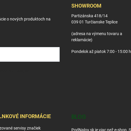
SHOWROOM
Partizánska 418/14
ácie o nových produktoch na
039 01 Turčianske Teplice
(adresa na výmenu tovaru a
reklamácie)
Pondelok až piatok 7:00 - 15:00 
osobných údajov
LNKOVÉ INFORMÁCIE
BLOG
zované servisy značiek
PodNalov.sk je viac než e-shop. 