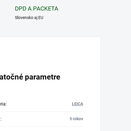
DPD A PACKETA
Slovensko aj EU
atočné parametre
ria
:
LEICA
a
:
5 rokov