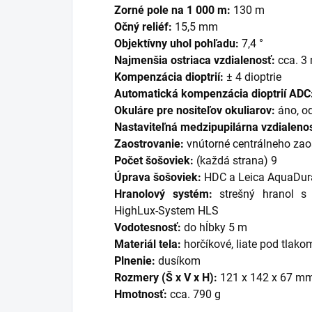
Zorné pole na 1 000 m:
130 m
Očný reliéf:
15,5 mm
Objektívny uhol pohľadu:
7,4 °
Najmenšia ostriaca vzdialenosť:
cca. 3
Kompenzácia dioptrií:
± 4 dioptrie
Automatická kompenzácia dioptrií ADC
Okuláre pre nositeľov okuliarov:
áno, o
Nastaviteľná medzipupilárna vzdialeno
Zaostrovanie:
vnútorné centrálneho zao
Počet šošoviek:
(každá strana) 9
Úprava šošoviek:
HDC a Leica AquaDur
Hranolový systém:
strešný hranol 
HighLux-System HLS
Vodotesnosť:
do hĺbky 5 m
Materiál tela:
horčíkové, liate pod tlako
Plnenie:
dusíkom
Rozmery (Š x V x H):
121 x 142 x 67 m
Hmotnosť:
cca. 790 g