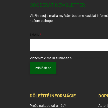
ä
ODOBERAŤ NEWSLETTER
t
i
Vložte svoj e-mail a my Vám budeme zasielať inform
e
našom e-shope.
EMAIL
Vložením e-mailu súhlasíte s
podmienkami ochrany 
Prihlásiť sa
DÔLEŽITÉ INFORMÁCIE
DOP
Prečo nakupovať u nás?
Autori