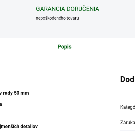
GARANCIA DORUČENIA
nepoškodeného tovaru
Popis
Dod
v rady 50 mm
a
Kategó
Záruk
jmenších detailov