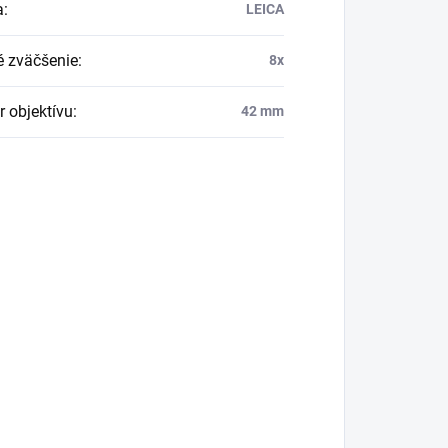
a
:
LEICA
é zväčšenie
:
8x
r objektívu
:
42 mm