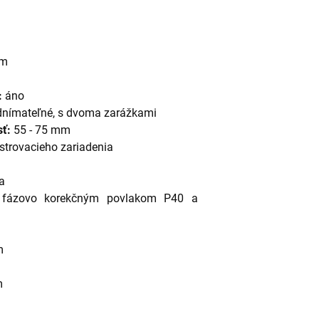
 m
:
áno
dnímateľné, s dvoma zarážkami
sť:
55 - 75 mm
strovacieho zariadenia
a
s fázovo korekčným povlakom P40 a
m
m