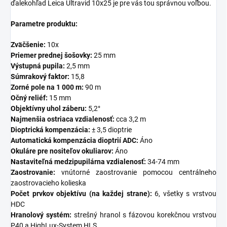
ďalekohľad Leica Ultravid 10x25 je pre vás tou správnou voľbou.
Parametre produktu:
Zväčšenie:
10x
Priemer prednej šošovky:
25 mm
Výstupná pupila:
2,5 mm
Súmrakový faktor:
15,8
Zorné pole na 1 000 m:
90 m
Očný reliéf:
15 mm
Objektívny uhol záberu:
5,2°
Najmenšia ostriaca vzdialenosť:
cca 3,2 m
Dioptrická kompenzácia:
± 3,5 dioptrie
Automatická kompenzácia dioptrií ADC:
Áno
Okuláre pre nositeľov okuliarov:
Áno
Nastaviteľná medzipupilárna vzdialenosť:
34-74 mm
Zaostrovanie:
vnútorné zaostrovanie pomocou centrálneho
zaostrovacieho kolieska
Počet prvkov objektívu (na každej strane):
6, všetky s vrstvou
HDC
Hranolový systém:
strešný hranol s fázovou korekčnou vrstvou
P40 a HighLux-System HLS