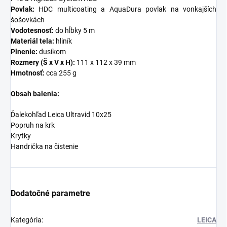
Povlak:
HDC multicoating a AquaDura povlak na vonkajších
šošovkách
Vodotesnosť:
do hĺbky 5 m
Materiál tela:
hliník
Plnenie:
dusíkom
Rozmery (Š x V x H):
111 x 112 x 39 mm
Hmotnosť:
cca 255 g
Obsah balenia:
Ďalekohľad Leica Ultravid 10x25
Popruh na krk
Krytky
Handrička na čistenie
Dodatočné parametre
Kategória
:
LEICA