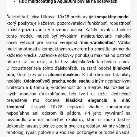
HDC multicoating a AquaDura povlak na šošovkách
Ďalekohľad Leica Ultravid 10x25 predstavuje
kompaktný model
,
ktorý poskytuje každému pozorovateľovi funkčnosť, robustnosť
a čisté pozorovania v každom počasí. Každý prvok a funkcie
tohto modelu museli byť vývojármi miniaturizované, nakoľko
chceli vytvoriť pre širokú verejnosť
"mini-ďalekohľad."
Vďaka
malej hmotnosti a kompaktným rozmerom ho zmestíte takmer do
každého vrecka. Asférické šošovky ponúkajú maximálnu ostrosť
obrazu až po okraj, a to bez akýchkoľvek farebných lemov.
O robustnosť tela tohto ďalekohľadu sa stará odolné
hliníkové
telo
, ktoré je zvnútra
plnené dusíkom.
K zahmlievaniu tak nikdy
nedôjde.
Odolnosť voči prachu, vode, snehu
a iným nepriaznivým
činiteľom a k tomu aj vodotesnosť do 5 metrov. Na rozdiel od
iných modelov ďalekohľadov, telo tvorí aj koža. Jedinečné
prevedenie mu dodáva
klasickú eleganciu a dlhú
životnosť.
Ultravid 10x25 nepozná žiadne kompromisy,
nepodľahne ani oderom či pádom. Pri jeho vytváraní sa
nezabudlo ani na nositeľov okuliarov, ktorí si môžu taktiež
dokonale nastaviť očnice podľa svojich predstáv. Ak ste vášnivý
ornitológ, rybár, poľovník alebo radi pozorujete prírodné divadlá,