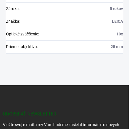
Záruka
:
5 rokov
Značka
:
LEICA
Optické zväčšenie
:
10x
Priemer objektívu
:
25 mm
Z
á
p
ä
t
ODOBERAŤ NEWSLETTER
i
Vložte svoj e-mail a my Vám budeme zasielať informácie o nových
e