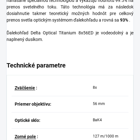
nanášané špeciálnou technológiou a vykazujú hodnotu 99.5% na
prenos svetelného toku. Táto technológia má za následok
dosiahnutie takmer teoretický možných hodnôt pre celkový
prenos svetla optickým systémom ďalekohľadu a rovná sa
93%
.
Ďalekohľad Delta Optical Titanium 8x56ED je vodeodolný a je
naplnený dusíkom.
Technické parametre
Zväčšenie
:
8x
Priemer objektívu:
56 mm
Optické sklo:
BaK4
Zorné pole
:
127 m/1000 m