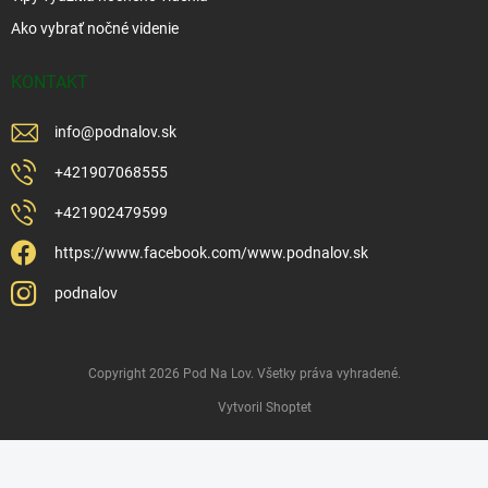
Ako vybrať nočné videnie
KONTAKT
info
@
podnalov.sk
+421907068555
+421902479599
https://www.facebook.com/www.podnalov.sk
podnalov
Copyright 2026
Pod Na Lov
. Všetky práva vyhradené.
Vytvoril Shoptet