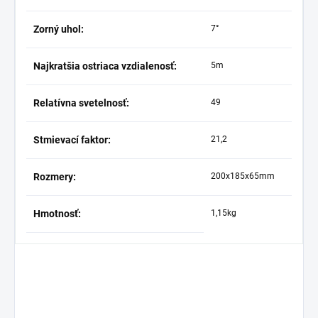
Zorný uhol:
7°
Najkratšia ostriaca vzdialenosť:
5m
Relatívna svetelnosť:
49
Stmievací faktor:
21,2
Rozmery:
200x185x65mm
Hmotnosť:
1,15kg