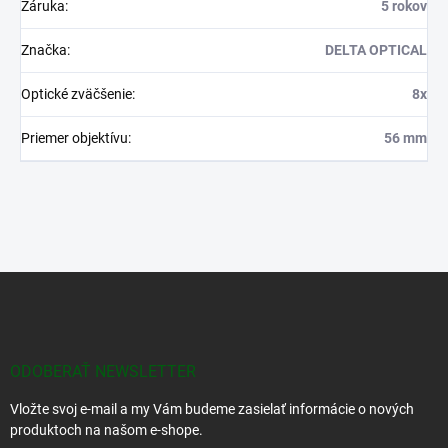
Záruka
:
5 rokov
Značka
:
DELTA OPTICAL
Optické zväčšenie
:
8x
Priemer objektívu
:
56 mm
Z
á
p
ä
t
ODOBERAŤ NEWSLETTER
i
Vložte svoj e-mail a my Vám budeme zasielať informácie o nových
e
produktoch na našom e-shope.