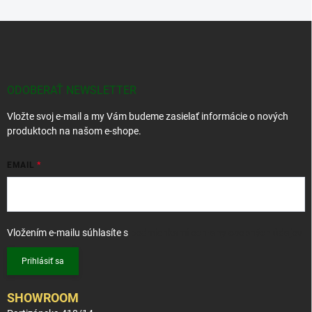
Z
á
p
ä
t
ODOBERAŤ NEWSLETTER
i
Vložte svoj e-mail a my Vám budeme zasielať informácie o nových
e
produktoch na našom e-shope.
EMAIL
Vložením e-mailu súhlasíte s
podmienkami ochrany osobných údajov
Prihlásiť sa
SHOWROOM