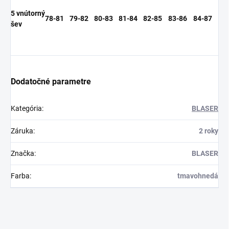
5 vnútorný
78-81
79-82
80-83
81-84
82-85
83-86
84-87
šev
Dodatočné parametre
Kategória
:
BLASER
Záruka
:
2 roky
Značka
:
BLASER
Farba
:
tmavohnedá