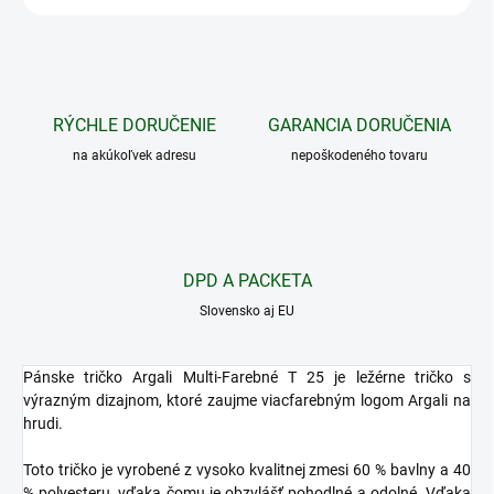
RÝCHLE DORUČENIE
GARANCIA DORUČENIA
na akúkoľvek adresu
nepoškodeného tovaru
DPD A PACKETA
Slovensko aj EU
Pánske tričko Argali Multi-Farebné T 25 je ležérne tričko s
výrazným dizajnom, ktoré zaujme viacfarebným logom Argali na
hrudi.
Toto tričko je vyrobené z vysoko kvalitnej zmesi 60 % bavlny a 40
% polyesteru, vďaka čomu je obzvlášť pohodlné a odolné. Vďaka