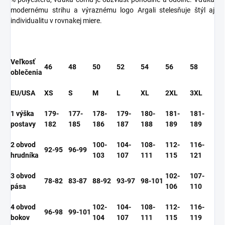
modernému strihu a výraznému logo Argali stelesňuje štýl aj
individualitu v rovnakej miere.
Veľkosť
46
48
50
52
54
56
58
oblečenia
EU/USA
XS
S
M
L
XL
2XL
3XL
1 výška
179-
177-
178-
179-
180-
181-
181-
postavy
182
185
186
187
188
189
189
2 obvod
100-
104-
108-
112-
116-
92-95
96-99
hrudníka
103
107
111
115
121
3 obvod
102-
107-
78-82
83-87
88-92
93-97
98-101
pása
106
110
4 obvod
102-
104-
108-
112-
116-
96-98
99-101
bokov
104
107
111
115
119