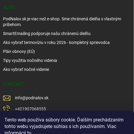
BLOG
PodNalov.sk je viac než e-shop. Sme chránená dielňa s vlastným
príbehom.
SmartEmailing podporuje našu chránenú dielňu
Ako vybrať termovíziu v roku 2026 - kompletný sprievodca
Plán obnovy (EÚ)
Tipy využitia nočného videnia
Ako vybrať nočné videnie
KONTAKT
info
@
podnalov.sk
+421907068555
Tento web používa súbory cookie. Ďalším prechádzaním
+421902479599
tohto webu vyjadrujete súhlas s ich používaním. Viac
https://www.facebook.com/www.podnalov.sk
informácií
tu
.