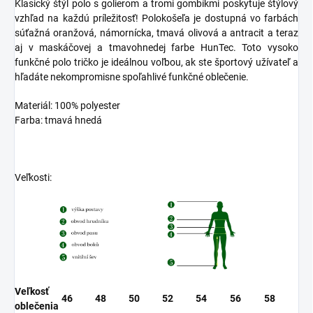
Klasický štýl polo s golierom a tromi gombíkmi poskytuje štýlový
vzhľad na každú príležitosť! Polokošeľa je dostupná vo farbách
súťažná oranžová, námornícka, tmavá olivová a antracit a teraz
aj v maskáčovej a tmavohnedej farbe HunTec. Toto vysoko
funkčné polo tričko je ideálnou voľbou, ak ste športový užívateľ a
hľadáte nekompromisne spoľahlivé funkčné oblečenie.
Materiál: 100% polyester
Farba: tmavá hnedá
Veľkosti:
Veľkosť
46
48
50
52
54
56
58
oblečenia