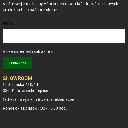
Vložte svoj e-mail a my Vám budeme zasielať informácie o nových
e
produktoch na našom e-shope.
EMAIL
Vložením e-mailu súhlasíte s
podmienkami ochrany osobných údajov
Prihlásiť sa
SHOWROOM
Partizánska 418/14
039 01 Turčianske Teplice
(adresa na výmenu tovaru a reklamácie)
Pondelok až piatok 7:00 - 15:00 hod.