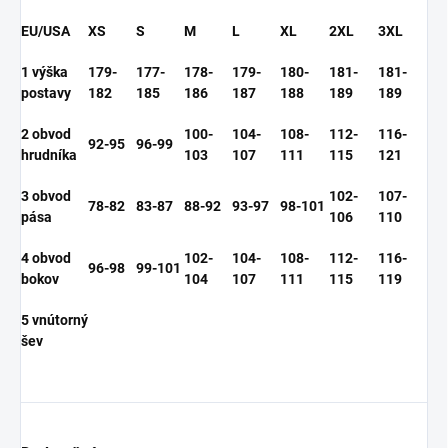
EU/USA
XS
S
M
L
XL
2XL
3XL
1 výška
179-
177-
178-
179-
180-
181-
181-
postavy
182
185
186
187
188
189
189
2 obvod
100-
104-
108-
112-
116-
92-95
96-99
hrudníka
103
107
111
115
121
3 obvod
102-
107-
78-82
83-87
88-92
93-97
98-101
pása
106
110
4 obvod
102-
104-
108-
112-
116-
96-98
99-101
bokov
104
107
111
115
119
5 vnútorný
šev