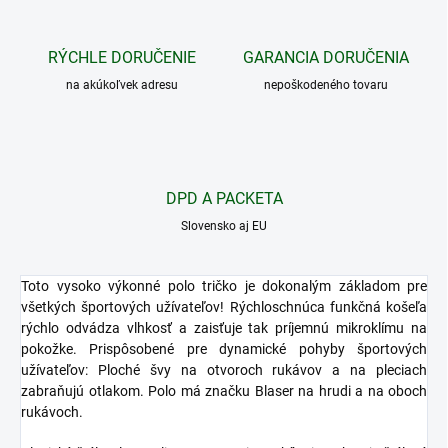
RÝCHLE DORUČENIE
GARANCIA DORUČENIA
na akúkoľvek adresu
nepoškodeného tovaru
DPD A PACKETA
Slovensko aj EU
Toto vysoko výkonné polo tričko je dokonalým základom pre
všetkých športových užívateľov! Rýchloschnúca funkčná košeľa
rýchlo odvádza vlhkosť a zaisťuje tak príjemnú mikroklímu na
pokožke. Prispôsobené pre dynamické pohyby športových
užívateľov: Ploché švy na otvoroch rukávov a na pleciach
zabraňujú otlakom. Polo má značku Blaser na hrudi a na oboch
rukávoch.