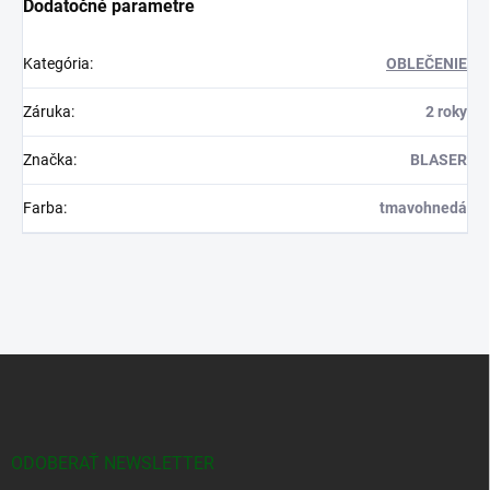
Dodatočné parametre
Kategória
:
OBLEČENIE
Záruka
:
2 roky
Značka
:
BLASER
Farba
:
tmavohnedá
Z
á
p
ä
t
ODOBERAŤ NEWSLETTER
i