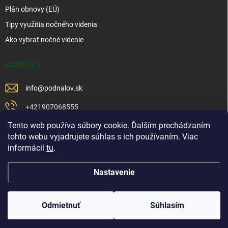
Plán obnovy (EÚ)
Tipy využitia nočného videnia
Ako vybrať nočné videnie
KONTAKT
info
@
podnalov.sk
+421907068555
Tento web používa súbory cookie. Ďalším prechádzaním
+421902479599
tohto webu vyjadrujete súhlas s ich používaním. Viac
https://www.facebook.com/www.podnalov.sk
informácií
tu
.
podnalov
Nastavenie
Copyright 2026
Pod Na Lov
. Všetky práva vyhradené.
Odmietnuť
Súhlasím
Vytvoril Shoptet