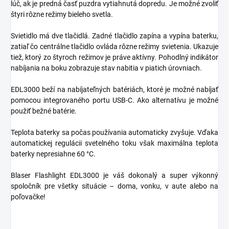
lúč, ak je predná časť puzdra vytiahnutá dopredu. Je možné zvoliť
štyri rôzne režimy bieleho svetla.
Svietidlo má dve tlačidlá. Zadné tlačidlo zapína a vypína baterku,
zatiaľ čo centrálne tlačidlo ovláda rôzne režimy svietenia. Ukazuje
tiež, ktorý zo štyroch režimov je práve aktívny. Pohodlný indikátor
nabíjania na boku zobrazuje stav nabitia v piatich úrovniach.
EDL3000 beží na nabíjateľných batériách, ktoré je možné nabíjať
pomocou integrovaného portu USB-C. Ako alternatívu je možné
použiť bežné batérie.
Teplota baterky sa počas používania automaticky zvyšuje. Vďaka
automatickej regulácii svetelného toku však maximálna teplota
baterky nepresiahne 60 °C.
Blaser Flashlight EDL3000 je váš dokonalý a super výkonný
spoločník pre všetky situácie – doma, vonku, v aute alebo na
poľovačke!