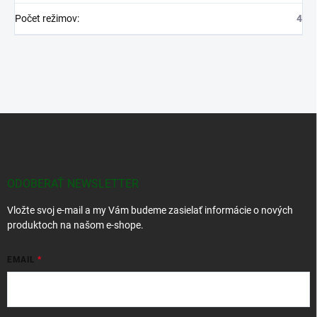
Počet režimov
:
4
Z
á
p
ä
t
ODOBERAŤ NEWSLETTER
i
Vložte svoj e-mail a my Vám budeme zasielať informácie o nových
e
produktoch na našom e-shope.
EMAIL