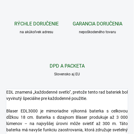
RÝCHLE DORUČENIE
GARANCIA DORUČENIA
na akúkoľvek adresu
nepoškodeného tovaru
DPD A PACKETA
Slovensko aj EU
EDL znamená „každodenné svetlo“, pretože tento rad bateriek bol
vyvinutý špeciálne pre každodenné použitie.
Blaser EDL3000 je mimoriadne výkonná baterka s celkovou
dĺžkou 18 cm. Baterka s dizajnom Blaser produkuje až 3 000
lúmenov – na najvyššej úrovni môže svietiť až 300 m. Táto
baterka má navyše funkciu zaostrovania, ktorá združuje svetelný