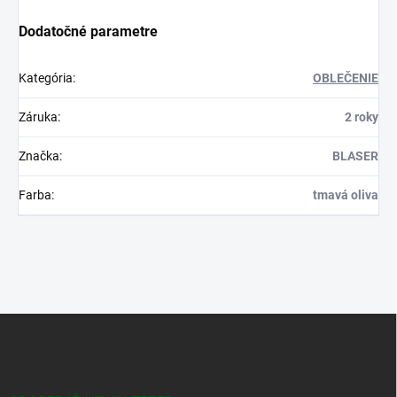
Dodatočné parametre
Kategória
:
OBLEČENIE
Záruka
:
2 roky
Značka
:
BLASER
Farba
:
tmavá oliva
Z
á
p
ä