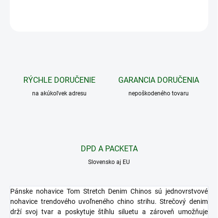
OPÝTAŤ SA
STRÁŽIŤ
RÝCHLE DORUČENIE
GARANCIA DORUČENIA
na akúkoľvek adresu
nepoškodeného tovaru
DPD A PACKETA
Slovensko aj EU
Pánske nohavice Tom Stretch Denim Chinos sú jednovrstvové
nohavice trendového uvoľneného chino strihu. Strečový denim
drží svoj tvar a poskytuje štíhlu siluetu a zároveň umožňuje