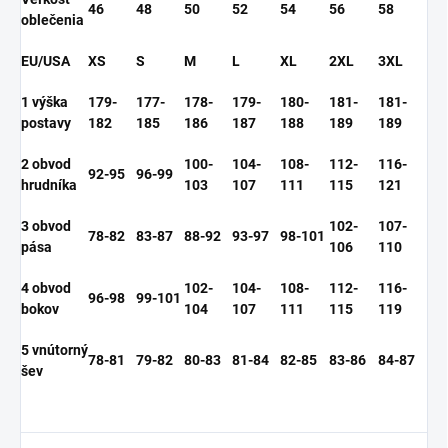
46
48
50
52
54
56
58
oblečenia
EU/USA
XS
S
M
L
XL
2XL
3XL
1 výška
179-
177-
178-
179-
180-
181-
181-
postavy
182
185
186
187
188
189
189
2 obvod
100-
104-
108-
112-
116-
92-95
96-99
hrudníka
103
107
111
115
121
3 obvod
102-
107-
78-82
83-87
88-92
93-97
98-101
pása
106
110
4 obvod
102-
104-
108-
112-
116-
96-98
99-101
bokov
104
107
111
115
119
5 vnútorný
78-81
79-82
80-83
81-84
82-85
83-86
84-87
šev