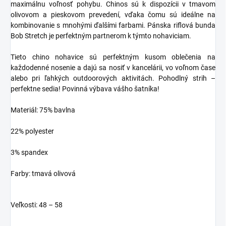
maximálnu voľnosť pohybu. Chinos sú k dispozícii v tmavom
olivovom a pieskovom prevedení, vďaka čomu sú ideálne na
kombinovanie s mnohými ďalšími farbami. Pánska riflová bunda
Bob Stretch je perfektným partnerom k týmto nohaviciam.
Tieto chino nohavice sú perfektným kusom oblečenia na
každodenné nosenie a dajú sa nosiť v kancelárii, vo voľnom čase
alebo pri ľahkých outdoorových aktivitách. Pohodlný strih –
perfektne sedia! Povinná výbava vášho šatníka!
Materiál: 75% bavlna
22% polyester
3% spandex
Farby: tmavá olivová
Veľkosti: 48 – 58