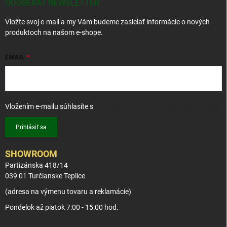
t
ODOBERAŤ NEWSLETTER
i
Vložte svoj e-mail a my Vám budeme zasielať informácie o nových
e
produktoch na našom e-shope.
EMAIL
Vložením e-mailu súhlasíte s
podmienkami ochrany osobných údajov
Prihlásiť sa
SHOWROOM
Partizánska 418/14
039 01 Turčianske Teplice
(adresa na výmenu tovaru a reklamácie)
Pondelok až piatok 7:00 - 15:00 hod.