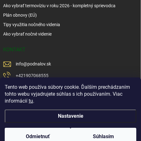
Ako vybrať termovíziu v roku 2026 - kompletný sprievodca
Plán obnovy (EÚ)
Tipy využitia nočného videnia
Ako vybrať nočné videnie
KONTAKT
info
@
podnalov.sk
+421907068555
Tento web používa súbory cookie. Ďalším prechádzaním
+421902479599
tohto webu vyjadrujete súhlas s ich používaním. Viac
https://www.facebook.com/www.podnalov.sk
informácií
tu
.
podnalov
Nastavenie
Copyright 2026
Pod Na Lov
. Všetky práva vyhradené.
Odmietnuť
Súhlasím