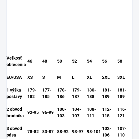
Veľkosť
46
48
50
52
54
56
58
oblečenia
EU/USA
XS
S
M
L
XL
2XL
3XL
1 výška
179-
177-
178-
179-
180-
181-
181-
postavy
182
185
186
187
188
189
189
2 obvod
100-
104-
108-
112-
116-
92-95
96-99
hrudníka
103
107
111
115
121
3 obvod
102-
107-
78-82
83-87
88-92
93-97
98-101
pása
106
110