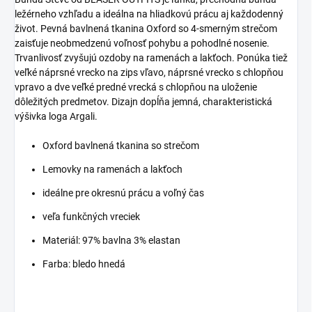
ležérneho vzhľadu a ideálna na hliadkovú prácu aj každodenný
život. Pevná bavlnená tkanina Oxford so 4-smerným strečom
zaisťuje neobmedzenú voľnosť pohybu a pohodlné nosenie.
Trvanlivosť zvyšujú ozdoby na ramenách a lakťoch. Ponúka tiež
veľké náprsné vrecko na zips vľavo, náprsné vrecko s chlopňou
vpravo a dve veľké predné vrecká s chlopňou na uloženie
dôležitých predmetov. Dizajn dopĺňa jemná, charakteristická
výšivka loga Argali.
Oxford bavlnená tkanina so strečom
Lemovky na ramenách a lakťoch
ideálne pre okresnú prácu a voľný čas
veľa funkčných vreciek
Materiál: 97% bavlna 3% elastan
Farba: bledo hnedá