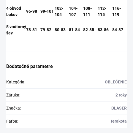
4 obvod
102-
104-
108-
112-
116-
96-98
99-101
bokov
104
107
111
115
119
5 vnútorný
78-81
79-82
80-83
81-84
82-85
83-86
84-87
šev
Dodatočné parametre
Kategória
:
OBLEČENIE
Záruka
:
2 roky
Značka
:
BLASER
Farba
:
terakota