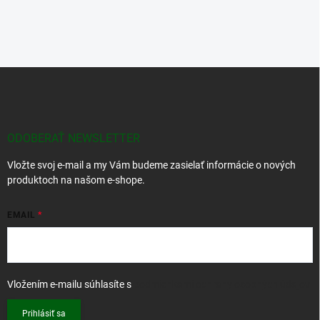
Z
á
p
ä
t
ODOBERAŤ NEWSLETTER
i
Vložte svoj e-mail a my Vám budeme zasielať informácie o nových
e
produktoch na našom e-shope.
EMAIL
Vložením e-mailu súhlasíte s
podmienkami ochrany osobných údajov
Prihlásiť sa