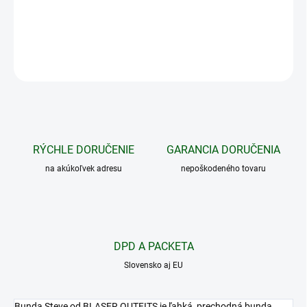
DETAILNÉ INFORMÁCIE
OPÝTAŤ SA
STRÁŽIŤ
RÝCHLE DORUČENIE
GARANCIA DORUČENIA
na akúkoľvek adresu
nepoškodeného tovaru
DPD A PACKETA
Slovensko aj EU
Bunda Steve od BLASER OUTFITS je ľahká, prechodná bunda