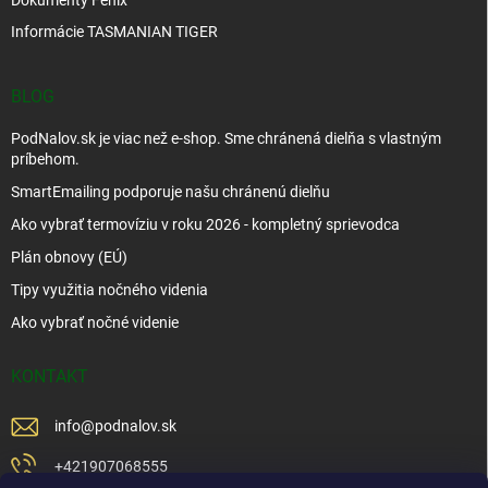
Dokumenty Fenix
Informácie TASMANIAN TIGER
BLOG
PodNalov.sk je viac než e-shop. Sme chránená dielňa s vlastným
príbehom.
SmartEmailing podporuje našu chránenú dielňu
Ako vybrať termovíziu v roku 2026 - kompletný sprievodca
Plán obnovy (EÚ)
Tipy využitia nočného videnia
Ako vybrať nočné videnie
KONTAKT
info
@
podnalov.sk
+421907068555