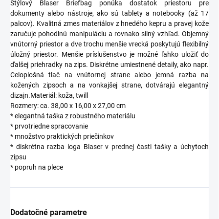
Štýlový Blaser Briefbag ponúka dostatok priestoru pre
dokumenty alebo nástroje, ako sú tablety a notebooky (až 17
palcov). Kvalitná zmes materiálov z hnedého kepru a pravej kože
zaručuje pohodlnú manipuláciu a rovnako silný vzhľad. Objemný
vnútorný priestor a dve trochu menšie vrecká poskytujú flexibilný
úložný priestor. Menšie príslušenstvo je možné ľahko uložiť do
ďalšej priehradky na zips. Diskrétne umiestnené detaily, ako napr.
Celoplošná tlač na vnútornej strane alebo jemná razba na
kožených zipsoch a na vonkajšej strane, dotvárajú elegantný
dizajn.Materiál: koža, twill
Rozmery: ca. 38,00 x 16,00 x 27,00 cm
* elegantná taška z robustného materiálu
* prvotriedne spracovanie
* množstvo praktických priečinkov
* diskrétna razba loga Blaser v prednej časti tašky a úchytoch
zipsu
* popruh na plece
Dodatočné parametre