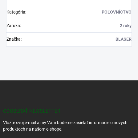
Kategória
:
POĽOVNÍCTVO
Záruka
:
2 roky
Značka
:
BLASER
Z
á
p
ä
t
ODOBERAŤ NEWSLETTER
i
Vložte svoj e-mail a my Vám budeme zasielať informácie o nových
e
produktoch na našom e-shope.