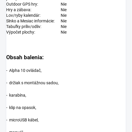
Outdoor GPS hry:
Nie
Hry a zábava:
Nie
Lov/ryby kalendár:
Nie
Slnko a Mesiac informácie:
Nie
Tabuľky príliv/odliv:
Nie
Výpočet plochy:
Nie
Obsah balenia:
- Alpha 10 ovládač,
- držiak s montážnou sadou,
- karabína,
- klip na opasok,
- microUSB kábel,