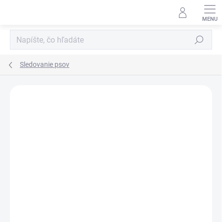
Prejsť
na
obsah
Hľadať
Sledovanie psov
Neohodnotené
Podrobnosti hodnotenia
ZNAČKA:
GARMIN