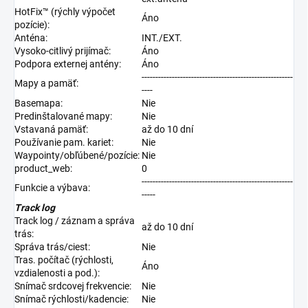
HotFix™ (rýchly výpočet
Áno
pozície):
Anténa:
INT./EXT.
Vysoko-citlivý prijímač:
Áno
Podpora externej antény:
Áno
-------------------------------------------------------
Mapy a pamäť:
----
Basemapa:
Nie
Predinštalované mapy:
Nie
Vstavaná pamäť:
až do 10 dní
Používanie pam. kariet:
Nie
Waypointy/obľúbené/pozície:
Nie
product_web:
0
-------------------------------------------------------
Funkcie a výbava:
-----
Track log
Track log / záznam a správa
až do 10 dní
trás:
Správa trás/ciest:
Nie
Tras. počítač (rýchlosti,
Áno
vzdialenosti a pod.):
Snímač srdcovej frekvencie:
Nie
Snímač rýchlosti/kadencie:
Nie