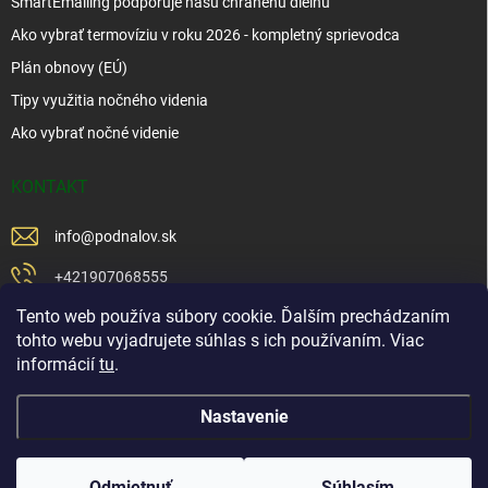
SmartEmailing podporuje našu chránenú dielňu
Ako vybrať termovíziu v roku 2026 - kompletný sprievodca
Plán obnovy (EÚ)
Tipy využitia nočného videnia
Ako vybrať nočné videnie
KONTAKT
info
@
podnalov.sk
+421907068555
Tento web používa súbory cookie. Ďalším prechádzaním
+421902479599
tohto webu vyjadrujete súhlas s ich používaním. Viac
https://www.facebook.com/www.podnalov.sk
informácií
tu
.
podnalov
Nastavenie
Copyright 2026
Pod Na Lov
. Všetky práva vyhradené.
Odmietnuť
Súhlasím