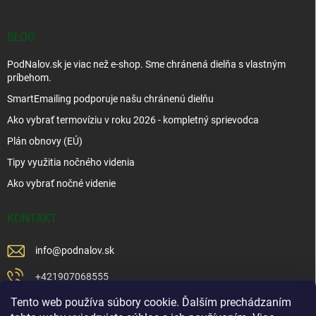
BLOG
PodNalov.sk je viac než e-shop. Sme chránená dielňa s vlastným
príbehom.
SmartEmailing podporuje našu chránenú dielňu
Ako vybrať termovíziu v roku 2026 - kompletný sprievodca
Plán obnovy (EÚ)
Tipy využitia nočného videnia
Ako vybrať nočné videnie
KONTAKT
info
@
podnalov.sk
+421907068555
Tento web používa súbory cookie. Ďalším prechádzaním
+421902479599