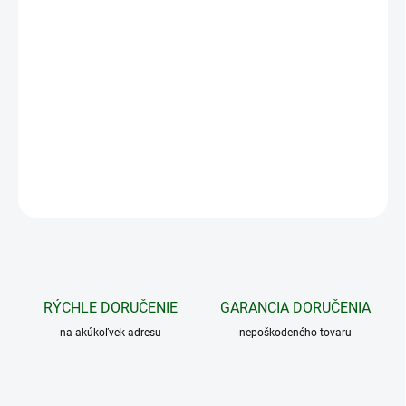
−
+
Pridať do košíka
Digitálna závesná váha. Jednoduchá obsluha a nenáročná
údržba. Za prijateľnú cenu získate kvalitný výrobok. Váha je na
jednej strane vybavená digitálnym displejom. Maximálna váživosť
digitálnej váhy je 40kg. Váha je ľahká a prenosná.
DETAILNÉ INFORMÁCIE
OPÝTAŤ SA
STRÁŽIŤ
RÝCHLE DORUČENIE
GARANCIA DORUČENIA
na akúkoľvek adresu
nepoškodeného tovaru