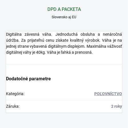
DPD A PACKETA
Slovensko aj EU
Digitálna závesná váha. Jednoduchá obsluha a nenáročná
údržba. Za prijateľnú cenu získate kvalitný výrobok. Váha je na
jednej strane vybavená digitálnym displejom. Maximálna váživosť
digitálnej váhy je 40kg. Váha je ľahká a prenosná.
Dodatočné parametre
Kategória
:
POĽOVNÍCTVO
Záruka
:
2 roky