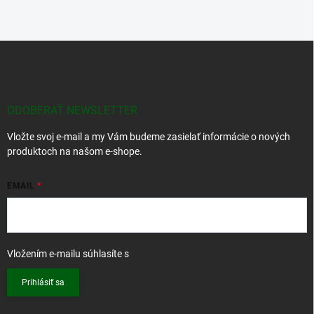
Z
á
p
ä
t
ODOBERAŤ NEWSLETTER
i
Vložte svoj e-mail a my Vám budeme zasielať informácie o nových
e
produktoch na našom e-shope.
EMAIL
Vložením e-mailu súhlasíte s
podmienkami ochrany osobných údajov
Prihlásiť sa