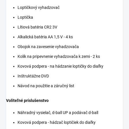
Loptičkový vyhadzovač
Loptička
Lítiová batéria CR2 3V
Alkalická batéria AA 1,5 V - 4 ks
Obojok na zavesenie vyhadzovača
Kolík na pripevnenie vyhadzovača k zemi - 2 ks
Kovová podpera - na hádzanie loptičky do diaľky
Inštruktážne DVD
Návod na použitie a záručný list
Voliteľné príslušenstvo
Náhradný vysielač, d-ball UP a podávač d-ball
Kovová podpera - hádzač loptičiek do diaľky