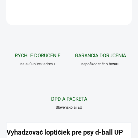
DETAILNÉ INFORMÁCIE
OPÝTAŤ SA
STRÁŽIŤ
RÝCHLE DORUČENIE
GARANCIA DORUČENIA
na akúkoľvek adresu
nepoškodeného tovaru
DPD A PACKETA
Slovensko aj EU
Vyhadzovač loptičiek pre psy d-ball UP