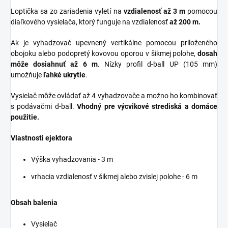
Loptička sa zo zariadenia vyletí na
vzdialenosť až 3 m
pomocou
diaľkového vysielača, ktorý funguje na vzdialenosť
až 200 m.
Ak je vyhadzovač upevnený vertikálne pomocou priloženého
obojoku alebo podopretý kovovou oporou v šikmej polohe,
dosah
môže dosiahnuť až 6 m
. Nízky profil d-ball UP (105 mm)
umožňuje
ľahké ukrytie
.
Vysielač môže ovládať až 4 vyhadzovače a možno ho kombinovať
s podávačmi d-ball.
Vhodný pre výcvikové strediská a domáce
použitie.
Vlastnosti ejektora
Výška vyhadzovania - 3 m
vrhacia vzdialenosť v šikmej alebo zvislej polohe - 6 m
Obsah balenia
Vysielač