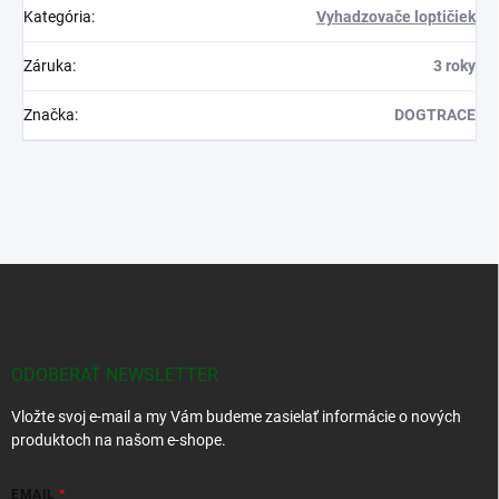
Kategória
:
Vyhadzovače loptičiek
Záruka
:
3 roky
Značka
:
DOGTRACE
Z
á
p
ä
t
ODOBERAŤ NEWSLETTER
i
Vložte svoj e-mail a my Vám budeme zasielať informácie o nových
e
produktoch na našom e-shope.
EMAIL