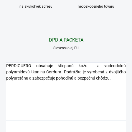
na akúkoľvek adresu
nepoškodeného tovaru
DPD A PACKETA
Slovensko aj EU
PERDIGUERO obsahuje štiepanú kožu a vodeodolnú
polyamidovú tkaninu Cordura. Podrážka je vyrobená z dvojitého
polyuretánu a zabezpečuje pohodlnú a bezpečnú chôdzu.