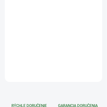
VEĽKOSŤ
MÔŽEME DORUČIŤ DO:
ZVOĽTE VARIANT
MOŽNOSTI DORUČENIA
−
+
Pridať do košíka
PERDIGUERO obsahuje štiepanú kožu a vodeodolnú polyamidovú
tkaninu Cordura. Podrážka je vyrobená z dvojitého polyuretánu a
zabezpečuje pohodlnú a bezpečnú chôdzu.
DETAILNÉ INFORMÁCIE
OPÝTAŤ SA
STRÁŽIŤ
RÝCHLE DORUČENIE
GARANCIA DORUČENIA