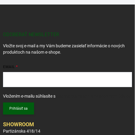
Z
á
p
ä
t
ODOBERAŤ NEWSLETTER
i
Vložte svoj e-mail a my Vám budeme zasielať informácie o nových
e
produktoch na našom e-shope.
EMAIL
Vložením e-mailu súhlasíte s
podmienkami ochrany osobných údajov
Prihlásiť sa
SHOWROOM
Partizánska 418/14