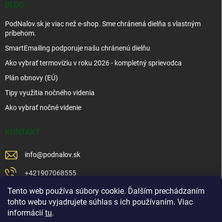
BLOG
PodNalov.sk je viac než e-shop. Sme chránená dielňa s vlastným
príbehom.
SmartEmailing podporuje našu chránenú dielňu
Ako vybrať termovíziu v roku 2026 - kompletný sprievodca
Plán obnovy (EÚ)
Tipy využitia nočného videnia
Ako vybrať nočné videnie
KONTAKT
info
@
podnalov.sk
+421907068555
Tento web používa súbory cookie. Ďalším prechádzaním
+421902479599
tohto webu vyjadrujete súhlas s ich používaním. Viac
https://www.facebook.com/www.podnalov.sk
informácií
tu
.