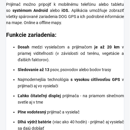
Prijímač možno pripojiť k mobilnému telefónu alebo tabletu
so
systémom Android
alebo
iOS.
Aplikácia umožňuje zobraziť
všetky spárované zariadenia DOG GPS a ich podrobné informácie
na mape. Online a offline mapy.
Funkcie zariadenia:
Dosah
medzi vysielačom a prijímačom
je až 20 km
v
priamej viditeľnosti (v závislosti od terénu, vegetácie a
ďalších faktorov).
Sledovanie až 13
psov, psovodov alebo bodov trasy
Najmodernejšia technológia
s vysokou citlivosťou GPS
v
prijímači aj vo vysielači
Ľahko čitateľný displej
prijímača - na priamom slnečnom
svetle aj v tme
Plne vodotesný
prijímač a vysielač
Dlhá výdrž batérie
(viac ako 40 hodín) - prijímač aj vysielač
sa dajú dobíjať