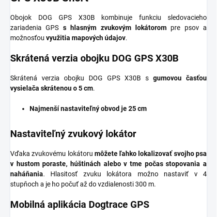
Obojok DOG GPS X30B kombinuje funkciu sledovacieho
zariadenia GPS
s hlasným zvukovým lokátorom
pre psov a
možnosťou
využitia mapových údajov
.
Skrátená verzia obojku DOG GPS X30B
Skrátená verzia obojku DOG GPS X30B s
gumovou časťou
vysielača skrátenou o 5 cm
.
Najmenší nastaviteľný obvod
je 25 cm
Nastaviteľný zvukový lokátor
Vďaka zvukovému lokátoru
môžete ľahko lokalizovať svojho psa
v hustom poraste, húštinách alebo v tme počas stopovania a
naháňania
. Hlasitosť zvuku lokátora možno nastaviť v 4
stupňoch a je ho počuť až do vzdialenosti 300 m.
Mobilná aplikácia Dogtrace GPS