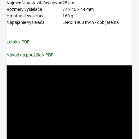
Najmenší nastaviteľný obvod
25 cm
Rozmery vysielača
77 × 45 × 44 mm
Hmotnosť vysielača
160 g
Napájanie vysielača
Li-Pol 1900 mAh - dobíjateľná
Leták v PDF
Návod na použitie v PDF