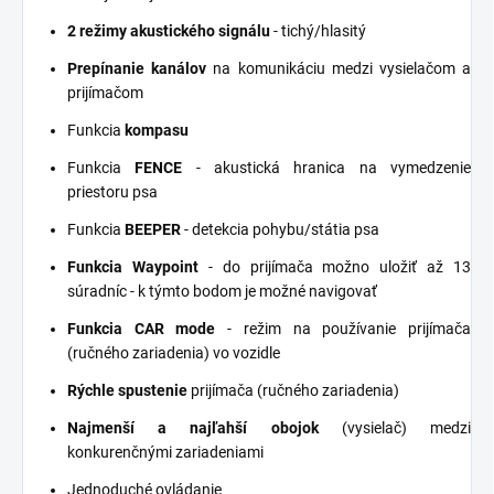
2 režimy akustického signálu
- tichý/hlasitý
Prepínanie kanálov
na komunikáciu medzi vysielačom a
prijímačom
Funkcia
kompasu
Funkcia
FENCE
- akustická hranica na vymedzenie
priestoru psa
Funkcia
BEEPER
- detekcia pohybu/státia psa
Funkcia Waypoint
- do prijímača možno uložiť až 13
súradníc - k týmto bodom je možné navigovať
Funkcia CAR mode
- režim na používanie prijímača
(ručného zariadenia) vo vozidle
Rýchle spustenie
prijímača (ručného zariadenia)
Najmenší a najľahší obojok
(vysielač) medzi
konkurenčnými zariadeniami
Jednoduché ovládanie