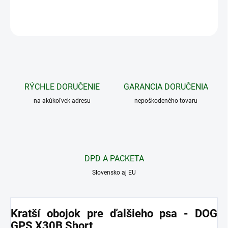
OPÝTAŤ SA
STRÁŽIŤ
RÝCHLE DORUČENIE
GARANCIA DORUČENIA
na akúkoľvek adresu
nepoškodeného tovaru
DPD A PACKETA
Slovensko aj EU
Kratší obojok pre ďalšieho psa - DOG
GPS X30B Short