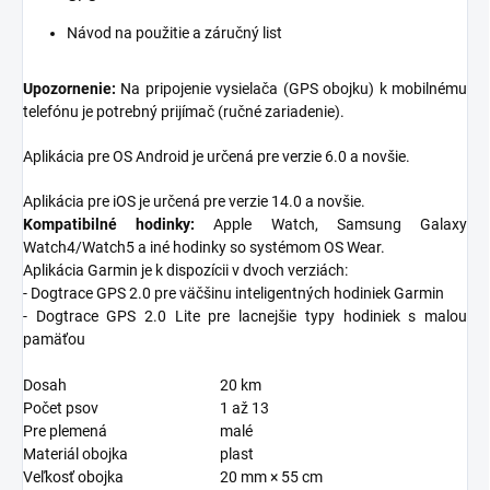
Návod na použitie a záručný list
Upozornenie:
Na pripojenie vysielača (GPS obojku) k mobilnému
telefónu je potrebný prijímač (ručné zariadenie).
Aplikácia pre OS Android je určená pre verzie 6.0 a novšie.
Aplikácia pre iOS je určená pre verzie 14.0 a novšie.
Kompatibilné hodinky:
Apple Watch, Samsung Galaxy
Watch4/Watch5 a iné hodinky so systémom OS Wear.
Aplikácia Garmin je k dispozícii v dvoch verziách:
- Dogtrace GPS 2.0 pre väčšinu inteligentných hodiniek Garmin
- Dogtrace GPS 2.0 Lite pre lacnejšie typy hodiniek s malou
pamäťou
Dosah
20 km
Počet psov
1 až 13
Pre plemená
malé
Materiál obojka
plast
Veľkosť obojka
20 mm × 55 cm