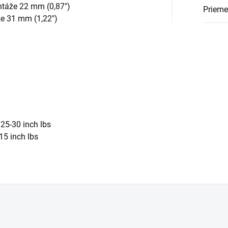
ntáže 22 mm (0,87")
Prieme
že 31 mm (1,22")
25-30 inch lbs
15 inch lbs