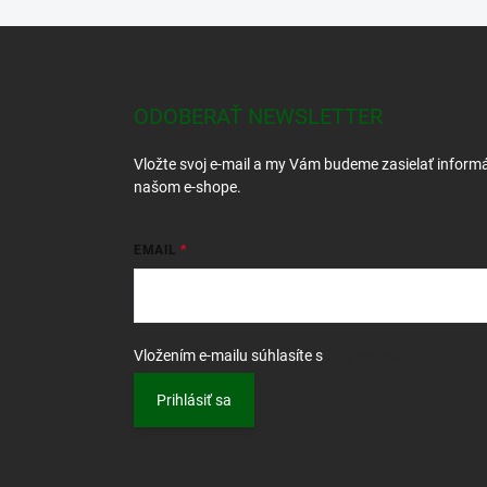
Z
á
p
ä
ODOBERAŤ NEWSLETTER
t
i
Vložte svoj e-mail a my Vám budeme zasielať inform
e
našom e-shope.
EMAIL
Vložením e-mailu súhlasíte s
podmienkami ochrany 
Prihlásiť sa