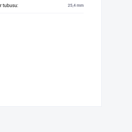
r tubusu
:
25,4 mm