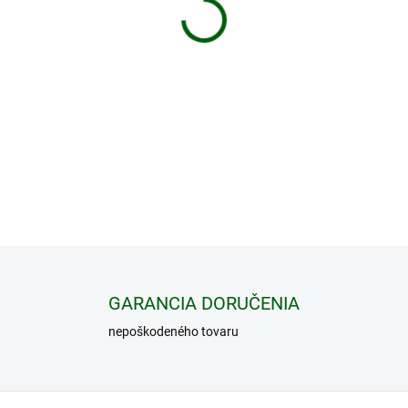
−
+
Vortex HUNTER 1-INCH RINGS
štandardné Hunter krúžky s
zostavy. Vyrobené z hliníka 
troch výškach pre 1-palcové 
DETAILNÉ INFORMÁCIE
GARANCIA DORUČENIA
nepoškodeného tovaru