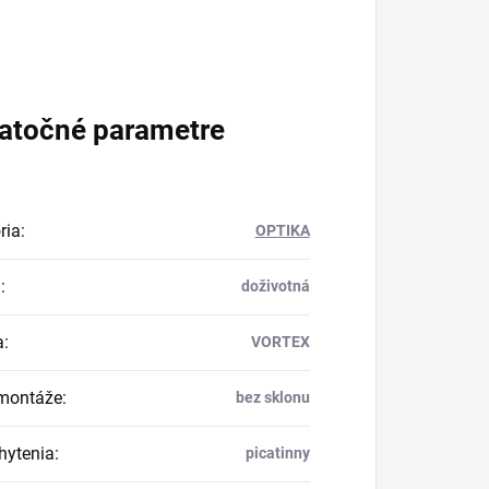
atočné parametre
ria
:
OPTIKA
a
:
doživotná
a
:
VORTEX
montáže
:
bez sklonu
hytenia
:
picatinny