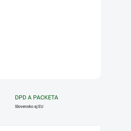
Pridať do košíka
 - montáž na Picatinny alebo Weaver typ lišty,
 2 skrutkami sú vhodné pre všeobecné lovecké
triedy 6061-T6 pre optimálnu pevnosť. Dostupné v
tubusy.
OPÝTAŤ SA
STRÁŽIŤ
DPD A PACKETA
Slovensko aj EU