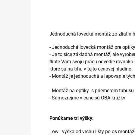
Jednoduchá lovecká montáž zo zliatin hli
- Jednoduchá lovecká montáž pre optik
- Je to síce základná montáž, ale vyrob
flinte Vám svoju prácu odvedie rovnako
ktoré sú na trhu v tejto cenovej hladine
- Montáž je jednoduchá a lapovanie týc
- Montáž na optiky s priemerom tubus
- Samozrejme v cene sú OBA krúžky
Ponúkame tri výšky:
Low - výška od vrchu lišty po os montá