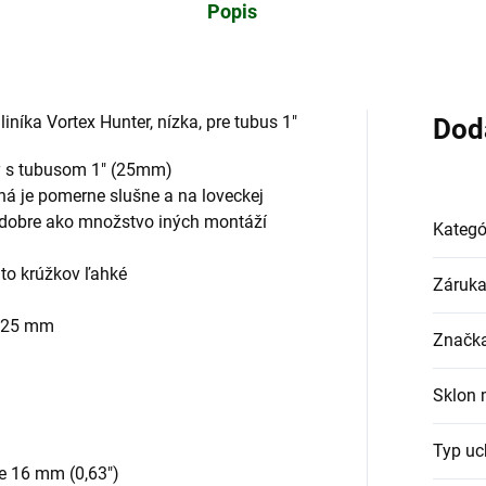
Popis
níka Vortex Hunter, nízka, pre tubus 1"
Dod
y s tubusom 1" (25mm)
ená je pomerne slušne a na loveckej
 dobre ako množstvo iných montáží
Kategó
hto krúžkov ľahké
Záruk
u 25 mm
Značk
Sklon 
Typ uc
že 16 mm (0,63")