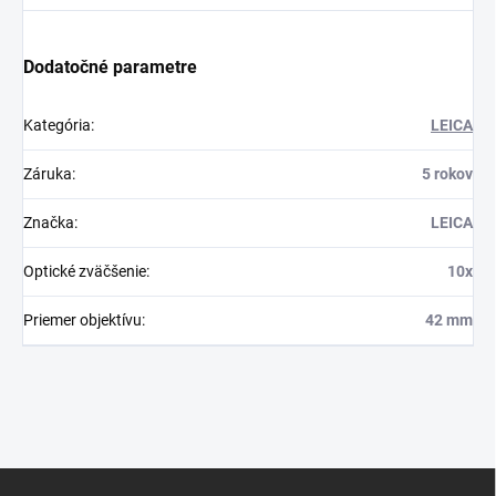
Dodatočné parametre
Kategória
:
LEICA
Záruka
:
5 rokov
Značka
:
LEICA
Optické zväčšenie
:
10x
Priemer objektívu
:
42 mm
Z