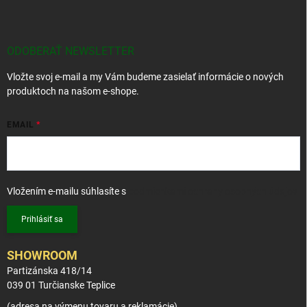
á
p
ä
t
ODOBERAŤ NEWSLETTER
i
Vložte svoj e-mail a my Vám budeme zasielať informácie o nových
e
produktoch na našom e-shope.
EMAIL
Vložením e-mailu súhlasíte s
podmienkami ochrany osobných údajov
Prihlásiť sa
SHOWROOM
Partizánska 418/14
039 01 Turčianske Teplice
(adresa na výmenu tovaru a reklamácie)