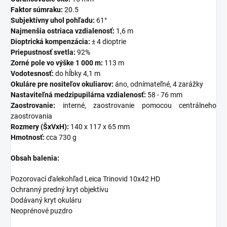
Faktor súmraku:
20.5
Subjektívny uhol pohľadu:
61°
Najmenšia ostriaca vzdialenosť:
1,6 m
Dioptrická kompenzácia:
± 4 dioptrie
Priepustnosť svetla:
92%
Zorné pole vo výške 1 000 m:
113 m
Vodotesnosť:
do hĺbky 4,1 m
Okuláre pre nositeľov okuliarov:
áno, odnímateľné, 4 zarážky
Nastaviteľná medzipupilárna vzdialenosť:
58 - 76 mm
Zaostrovanie:
interné, zaostrovanie pomocou centrálneho
zaostrovania
Rozmery (ŠxVxH):
140 x 117 x 65 mm
Hmotnosť:
cca 730 g
Obsah balenia:
Pozorovací ďalekohľad Leica Trinovid 10x42 HD
Ochranný predný kryt objektívu
Dodávaný kryt okuláru
Neoprénové puzdro