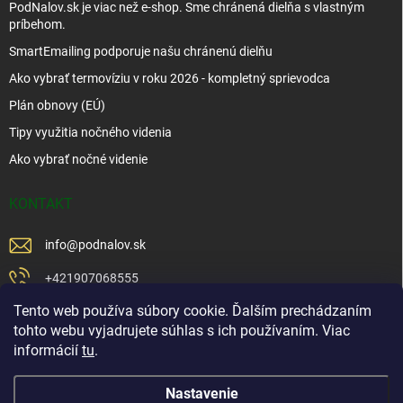
PodNalov.sk je viac než e-shop. Sme chránená dielňa s vlastným
príbehom.
SmartEmailing podporuje našu chránenú dielňu
Ako vybrať termovíziu v roku 2026 - kompletný sprievodca
Plán obnovy (EÚ)
Tipy využitia nočného videnia
Ako vybrať nočné videnie
KONTAKT
info
@
podnalov.sk
+421907068555
Tento web používa súbory cookie. Ďalším prechádzaním
+421902479599
tohto webu vyjadrujete súhlas s ich používaním. Viac
https://www.facebook.com/www.podnalov.sk
informácií
tu
.
podnalov
Nastavenie