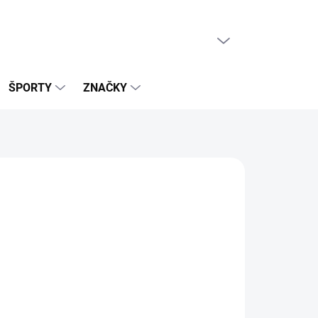
PRÁZDNY KOŠÍK
NÁKUPNÝ
KOŠÍK
ŠPORTY
ZNAČKY