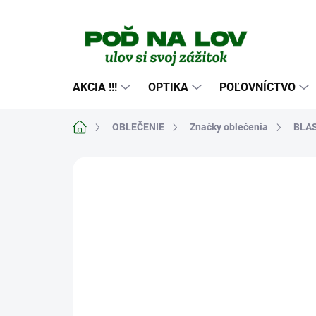
Prejsť
na
obsah
AKCIA !!!
OPTIKA
POĽOVNÍCTVO
Domov
OBLEČENIE
Značky oblečenia
BLA
Neohodnotené
Podrobnosti hodn
NOVINKA
TIP