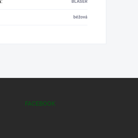
a
:
BLASER
béžová
FACEBOOK