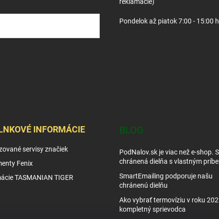
reklamácie)
Pondelok až piatok 7:00 - 15:00 
osobných údajov
LNKOVÉ INFORMÁCIE
BLOG
zované servisy značiek
PodNalov.sk je viac než e-shop. 
chránená dielňa s vlastným príb
enty Fenix
SmartEmailing podporuje našu
mácie TASMANIAN TIGER
chránenú dielňu
Ako vybrať termovíziu v roku 202
kompletný sprievodca