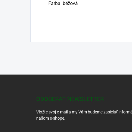
Farba: béžová
Z
á
p
ä
ODOBERAŤ NEWSLETTER
t
i
Vložte svoj e-mail a my Vám budeme zasielať inform
e
našom e-shope.