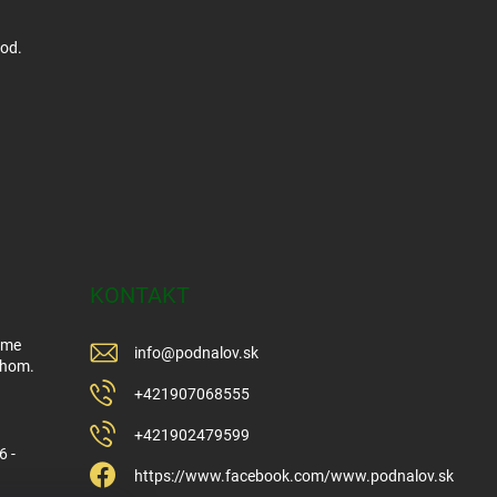
hod.
KONTAKT
Sme
info
@
podnalov.sk
ehom.
+421907068555
+421902479599
6 -
https://www.facebook.com/www.podnalov.sk