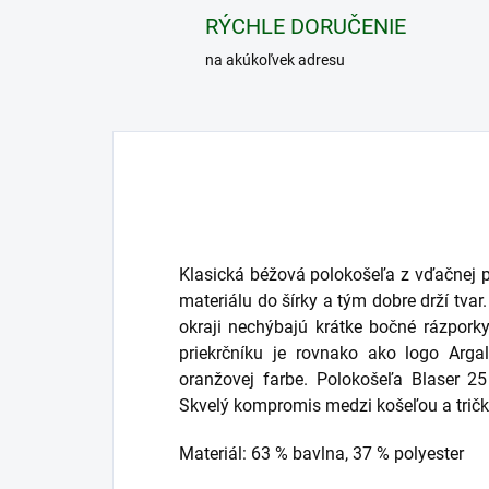
RÝCHLE DORUČENIE
na akúkoľvek adresu
Klasická béžová polokošeľa z vďačnej p
materiálu do šírky a tým dobre drží tva
okraji nechýbajú krátke bočné rázpork
priekrčníku je rovnako ako logo Argal
oranžovej farbe. Polokošeľa Blaser 25
Skvelý kompromis medzi košeľou a trič
Materiál: 63 % bavlna, 37 % polyester