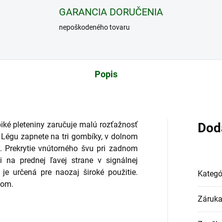
GARANCIA DORUČENIA
nepoškodeného tovaru
Popis
iké pleteniny zaručuje malú rozťažnosť
Dod
r. Légu zapnete na tri gombíky, v dolnom
y. Prekrytie vnútorného švu pri zadnom
i na prednej ľavej strane v signálnej
 je určená pre naozaj široké použitie.
Kategó
kom.
Záruk