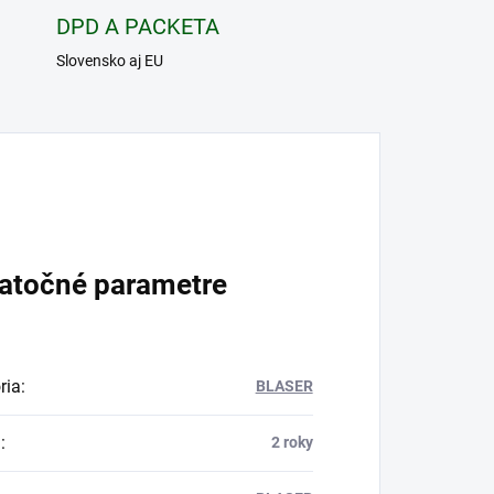
DPD A PACKETA
Slovensko aj EU
atočné parametre
ria
:
BLASER
a
:
2 roky