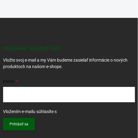
Z
á
p
ä
t
ODOBERAŤ NEWSLETTER
i
Vložte svoj e-mail a my Vám budeme zasielať informácie o nových
e
produktoch na našom e-shope.
EMAIL
Vložením e-mailu súhlasíte s
podmienkami ochrany osobných údajov
Prihlásiť sa