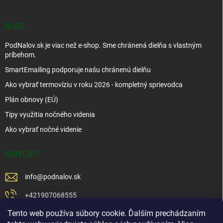
BLOG
PodNalov.sk je viac než e-shop. Sme chránená dielňa s vlastným
príbehom.
SmartEmailing podporuje našu chránenú dielňu
Ako vybrať termovíziu v roku 2026 - kompletný sprievodca
Plán obnovy (EÚ)
Tipy využitia nočného videnia
Ako vybrať nočné videnie
KONTAKT
info
@
podnalov.sk
+421907068555
Tento web používa súbory cookie. Ďalším prechádzaním
+421902479599