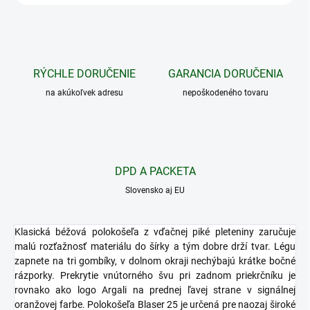
RÝCHLE DORUČENIE
GARANCIA DORUČENIA
na akúkoľvek adresu
nepoškodeného tovaru
DPD A PACKETA
Slovensko aj EU
Klasická béžová polokošeľa z vďačnej piké pleteniny zaručuje
malú rozťažnosť materiálu do šírky a tým dobre drží tvar. Légu
zapnete na tri gombíky, v dolnom okraji nechýbajú krátke bočné
rázporky. Prekrytie vnútorného švu pri zadnom priekrčníku je
rovnako ako logo Argali na prednej ľavej strane v signálnej
oranžovej farbe. Polokošeľa Blaser 25 je určená pre naozaj široké