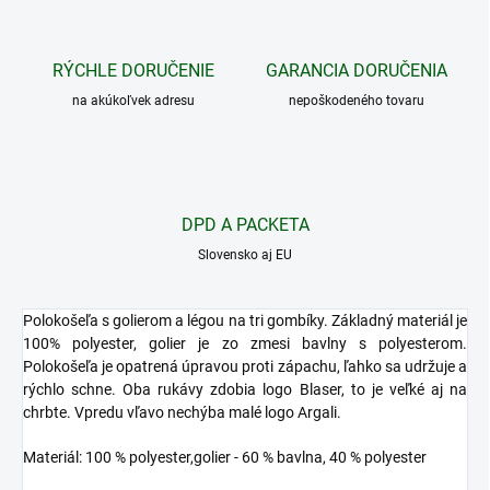
RÝCHLE DORUČENIE
GARANCIA DORUČENIA
na akúkoľvek adresu
nepoškodeného tovaru
DPD A PACKETA
Slovensko aj EU
Polokošeľa s golierom a légou na tri gombíky. Základný materiál je
100% polyester, golier je zo zmesi bavlny s polyesterom.
Polokošeľa je opatrená úpravou proti zápachu, ľahko sa udržuje a
rýchlo schne. Oba rukávy zdobia logo Blaser, to je veľké aj na
chrbte. Vpredu vľavo nechýba malé logo Argali.
Materiál: 100 % polyester,golier - 60 % bavlna, 40 % polyester