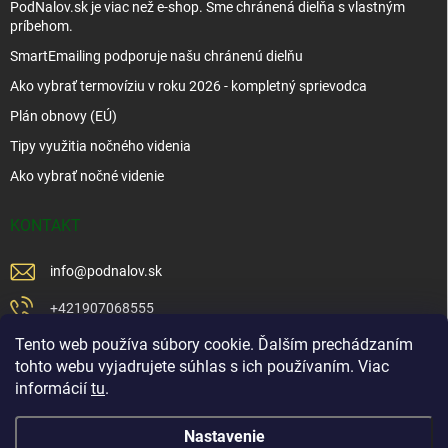
PodNalov.sk je viac než e-shop. Sme chránená dielňa s vlastným
príbehom.
SmartEmailing podporuje našu chránenú dielňu
Ako vybrať termovíziu v roku 2026 - kompletný sprievodca
Plán obnovy (EÚ)
Tipy využitia nočného videnia
Ako vybrať nočné videnie
KONTAKT
info
@
podnalov.sk
+421907068555
Tento web používa súbory cookie. Ďalším prechádzaním
+421902479599
tohto webu vyjadrujete súhlas s ich používaním. Viac
https://www.facebook.com/www.podnalov.sk
informácií
tu
.
podnalov
Nastavenie