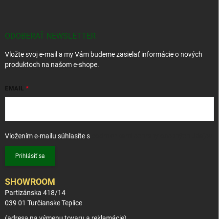
á
p
ä
t
ODOBERAŤ NEWSLETTER
i
Vložte svoj e-mail a my Vám budeme zasielať informácie o nových
e
produktoch na našom e-shope.
EMAIL
Vložením e-mailu súhlasíte s
podmienkami ochrany osobných údajov
Prihlásiť sa
SHOWROOM
Partizánska 418/14
039 01 Turčianske Teplice
(adresa na výmenu tovaru a reklamácie)