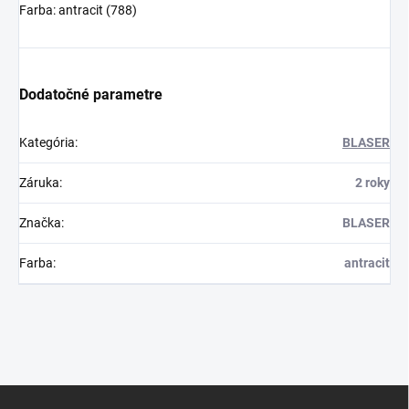
Farba: antracit (788)
Dodatočné parametre
Kategória
:
BLASER
Záruka
:
2 roky
Značka
:
BLASER
Farba
:
antracit
Z