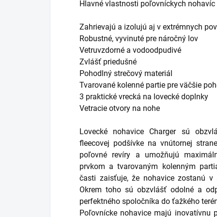
Hlavné vlastnosti poľovníckych nohavíc 
Zahrievajú a izolujú aj v extrémnych p
Robustné, vyvinuté pre náročný lov
Vetruvzdorné a vodoodpudivé
Zvlášť priedušné
Pohodlný strečový materiál
Tvarované kolenné partie pre väčšie poh
3 praktické vrecká na lovecké doplnky
Vetracie otvory na nohe
Lovecké nohavice Charger sú obzvl
fleecovej podšívke na vnútornej stran
poľovné revíry a umožňujú maximál
prvkom a tvarovaným kolenným part
časti zaisťuje, že nohavice zostanú v
Okrem toho sú obzvlášť odolné a odp
perfektného spoločníka do ťažkého terén
Poľovnícke nohavice majú inovatívnu p