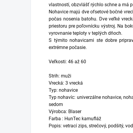
vlastností, obzvlášť rýchlo schne a má p
Nohavice majú dve ofsetové bočné vreck
počas nosenia batohu. Dve veľké vrec
priestoru pre poľovnícku výstroj. Na bo
vyrovnanie teploty v teplých dňoch.
S týmito nohavicami ste dobre pripra
extrémne počasie.
Veľkosti: 46 až 60
Strih: muži
Vrecká: 3 vrecká
Typ: nohavice
Typ nohavíc: univerzálne nohavice, no
sedom
Výrobca: Blaser
Farba : HunTec kamufláž
Popis: vetrací zips, strečový, podšitý, v