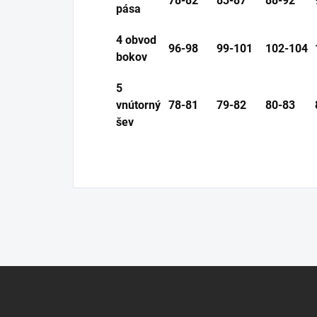
78-82
83-87
88-92
pása
4 obvod
96-98
99-101
102-104
bokov
5
vnútorný
78-81
79-82
80-83
šev
Z
á
p