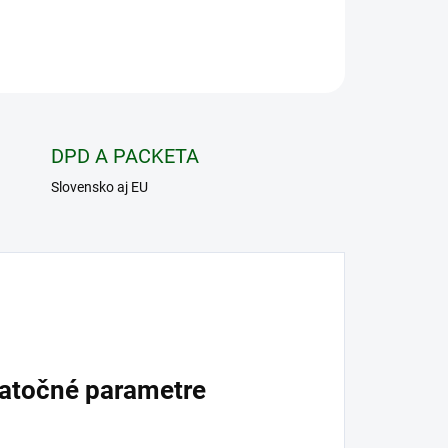
OPÝTAŤ SA
STRÁŽIŤ
DPD A PACKETA
Slovensko aj EU
atočné parametre