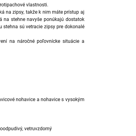
rotipachové vlastnosti.
á na zipsy, takže k nim máte prístup aj
ká na stehne navyše ponúkajú dostatok
ku stehna sú vetracie zipsy pre dokonalé
vení na náročné poľovnícke situácie a
havicové nohavice a nohavice s vysokým
odoodpudivý, vetruvzdorný