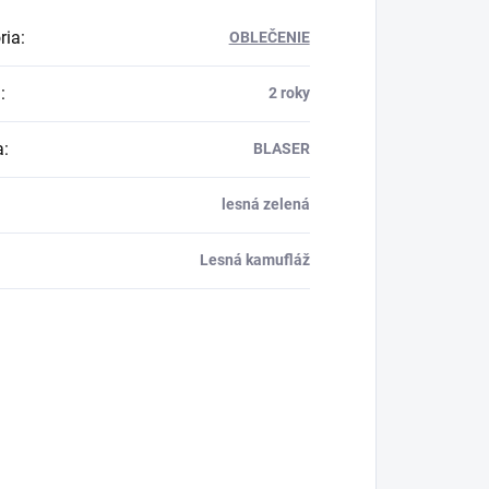
ria
:
OBLEČENIE
a
:
2 roky
a
:
BLASER
lesná zelená
Lesná kamufláž