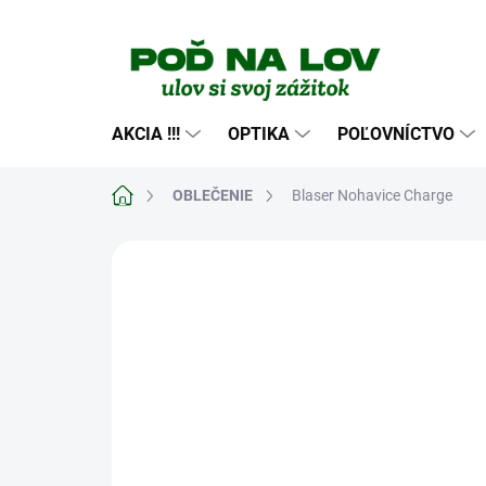
Prejsť
na
obsah
AKCIA !!!
OPTIKA
POĽOVNÍCTVO
Domov
OBLEČENIE
Blaser Nohavice Charge
Neohodnotené
Podrobnosti hodn