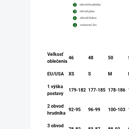
Veľkosť
46
48
50
oblečenia
EU/USA
XS
S
M
1 výška
179-182
177-185
178-186
postavy
2 obvod
92-95
96-99
100-103
hrudníka
3 obvod