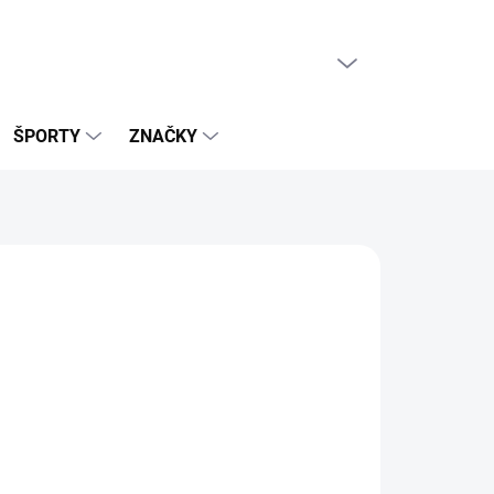
PRÁZDNY KOŠÍK
NÁKUPNÝ
KOŠÍK
ŠPORTY
ZNAČKY