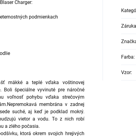
Blaser Charger:
Kategó
oveternostných podmienkach
Záruk
Značk
odlie
Farba
:
Vzor
:
ášť mäkké a teplé vďaka voštinovej
e. Boli špeciálne vyvinuté pre náročné
nu voľnosť pohybu vďaka strečovým
iám.Nepremokavá membrána v zadnej
 sede suché, aj keď je podklad mokrý.
udzujú vietor a vodu. To z nich robí
u a zlého počasia.
odšívku, ktorá okrem svojich hrejivých