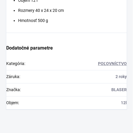
Objem 12 l
Rozmery 40 x 24 x 20 cm
Hmotnosť 500 g
Dodatočné parametre
Kategória
:
POĽOVNÍCTVO
Záruka
:
2 roky
Značka
:
BLASER
Objem
:
12l