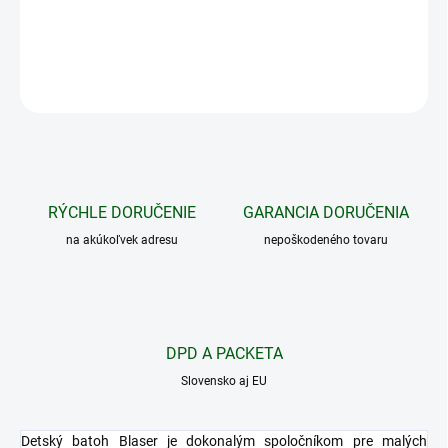
DETAILNÉ INFORMÁCIE
OPÝTAŤ SA
STRÁŽIŤ
RÝCHLE DORUČENIE
GARANCIA DORUČENIA
na akúkoľvek adresu
nepoškodeného tovaru
DPD A PACKETA
Slovensko aj EU
Detský batoh Blaser je dokonalým spoločníkom pre malých