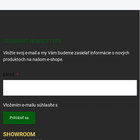
Z
á
p
ä
t
ODOBERAŤ NEWSLETTER
i
Vložte svoj e-mail a my Vám budeme zasielať informácie o nových
e
produktoch na našom e-shope.
EMAIL
Vložením e-mailu súhlasíte s
podmienkami ochrany osobných údajov
Prihlásiť sa
SHOWROOM