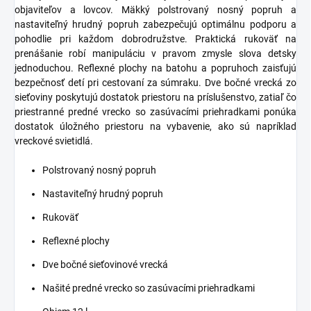
objaviteľov a lovcov. Mäkký polstrovaný nosný popruh a
nastaviteľný hrudný popruh zabezpečujú optimálnu podporu a
pohodlie pri každom dobrodružstve. Praktická rukoväť na
prenášanie robí manipuláciu v pravom zmysle slova detsky
jednoduchou. Reflexné plochy na batohu a popruhoch zaisťujú
bezpečnosť detí pri cestovaní za súmraku. Dve bočné vrecká zo
sieťoviny poskytujú dostatok priestoru na príslušenstvo, zatiaľ čo
priestranné predné vrecko so zasúvacími priehradkami ponúka
dostatok úložného priestoru na vybavenie, ako sú napríklad
vreckové svietidlá.
Polstrovaný nosný popruh
Nastaviteľný hrudný popruh
Rukoväť
Reflexné plochy
Dve bočné sieťovinové vrecká
Našité predné vrecko so zasúvacími priehradkami