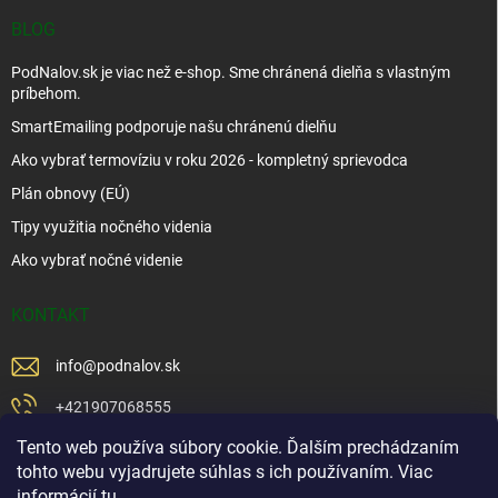
BLOG
PodNalov.sk je viac než e-shop. Sme chránená dielňa s vlastným
príbehom.
SmartEmailing podporuje našu chránenú dielňu
Ako vybrať termovíziu v roku 2026 - kompletný sprievodca
Plán obnovy (EÚ)
Tipy využitia nočného videnia
Ako vybrať nočné videnie
KONTAKT
info
@
podnalov.sk
+421907068555
Tento web používa súbory cookie. Ďalším prechádzaním
+421902479599
tohto webu vyjadrujete súhlas s ich používaním. Viac
https://www.facebook.com/www.podnalov.sk
informácií
tu
.